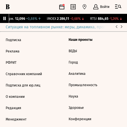
Войти
Y Бирж.
12,096
+0,88%
↑
IMOEX
2 286,11
-0,68%
↓
RTSI
884,65
-1,26%
↓
Ситуация на топливном рынке: меры, динамика, прогнозы
Выб
Наши проекты
Подписка
ВЕДЫ
Реклама
Город
РФРИТ
Аналитика
Справочник компаний
Промышленность
Подписка для юр.лиц
Наука
О компании
Здоровье
Редакция
Конференции
Менеджмент