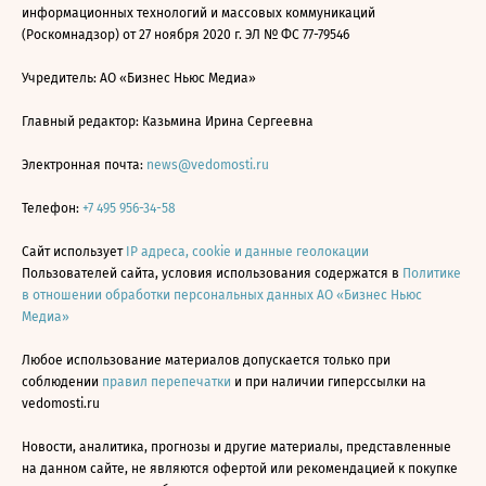
информационных технологий и массовых коммуникаций
(Роскомнадзор) от 27 ноября 2020 г. ЭЛ № ФС 77-79546
Учредитель: АО «Бизнес Ньюс Медиа»
Главный редактор: Казьмина Ирина Сергеевна
Электронная почта:
news@vedomosti.ru
Телефон:
+7 495 956-34-58
Сайт использует
IP адреса, cookie и данные геолокации
Пользователей сайта, условия использования содержатся в
Политике
в отношении обработки персональных данных АО «Бизнес Ньюс
Медиа»
Любое использование материалов допускается только при
соблюдении
правил перепечатки
и при наличии гиперссылки на
vedomosti.ru
Новости, аналитика, прогнозы и другие материалы, представленные
на данном сайте, не являются офертой или рекомендацией к покупке