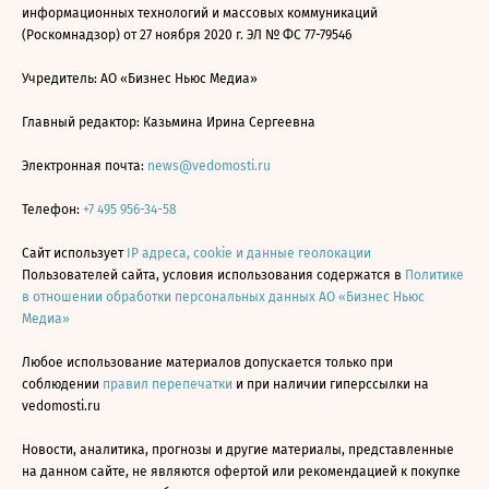
информационных технологий и массовых коммуникаций
(Роскомнадзор) от 27 ноября 2020 г. ЭЛ № ФС 77-79546
Учредитель: АО «Бизнес Ньюс Медиа»
Главный редактор: Казьмина Ирина Сергеевна
Электронная почта:
news@vedomosti.ru
Телефон:
+7 495 956-34-58
Сайт использует
IP адреса, cookie и данные геолокации
Пользователей сайта, условия использования содержатся в
Политике
в отношении обработки персональных данных АО «Бизнес Ньюс
Медиа»
Любое использование материалов допускается только при
соблюдении
правил перепечатки
и при наличии гиперссылки на
vedomosti.ru
Новости, аналитика, прогнозы и другие материалы, представленные
на данном сайте, не являются офертой или рекомендацией к покупке