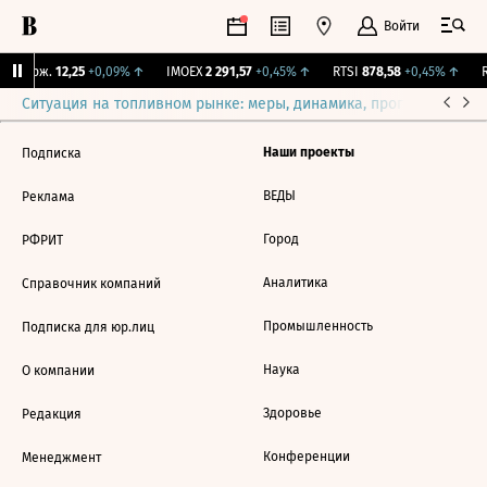
Войти
Y Бирж.
12,25
+0,09%
↑
IMOEX
2 291,57
+0,45%
↑
RTSI
878,58
+0,45%
↑
R
Ситуация на топливном рынке: меры, динамика, прогнозы
Выб
Наши проекты
Подписка
ВЕДЫ
Реклама
Город
РФРИТ
Аналитика
Справочник компаний
Промышленность
Подписка для юр.лиц
Наука
О компании
Здоровье
Редакция
Конференции
Менеджмент