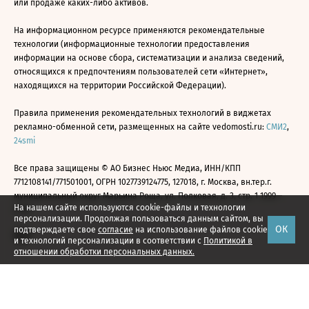
или продаже каких-либо активов.
На информационном ресурсе применяются рекомендательные
технологии (информационные технологии предоставления
информации на основе сбора, систематизации и анализа сведений,
относящихся к предпочтениям пользователей сети «Интернет»,
находящихся на территории Российской Федерации).
Правила применения рекомендательных технологий в виджетах
рекламно-обменной сети, размещенных на сайте vedomosti.ru:
СМИ2
,
24smi
Все права защищены © АО Бизнес Ньюс Медиа, ИНН/КПП
7712108141/771501001, ОГРН 1027739124775, 127018, г. Москва, вн.тер.г.
муниципальный округ Марьина Роща, ул. Полковая, д. 3, стр. 1 1999—
На нашем сайте используются cookie-файлы и технологии
2026
персонализации. Продолжая пользоваться данным сайтом, вы
ОК
подтверждаете свое
согласие
на использование файлов cookie
и технологий персонализации в соответствии с
Политикой в
отношении обработки персональных данных.