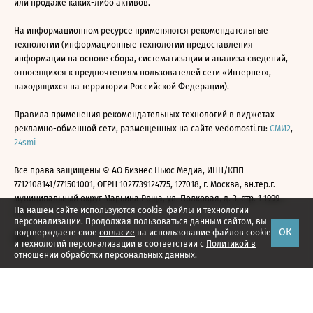
или продаже каких-либо активов.
На информационном ресурсе применяются рекомендательные
технологии (информационные технологии предоставления
информации на основе сбора, систематизации и анализа сведений,
относящихся к предпочтениям пользователей сети «Интернет»,
находящихся на территории Российской Федерации).
Правила применения рекомендательных технологий в виджетах
рекламно-обменной сети, размещенных на сайте vedomosti.ru:
СМИ2
,
24smi
Все права защищены © АО Бизнес Ньюс Медиа, ИНН/КПП
7712108141/771501001, ОГРН 1027739124775, 127018, г. Москва, вн.тер.г.
муниципальный округ Марьина Роща, ул. Полковая, д. 3, стр. 1 1999—
На нашем сайте используются cookie-файлы и технологии
2026
персонализации. Продолжая пользоваться данным сайтом, вы
ОК
подтверждаете свое
согласие
на использование файлов cookie
и технологий персонализации в соответствии с
Политикой в
отношении обработки персональных данных.