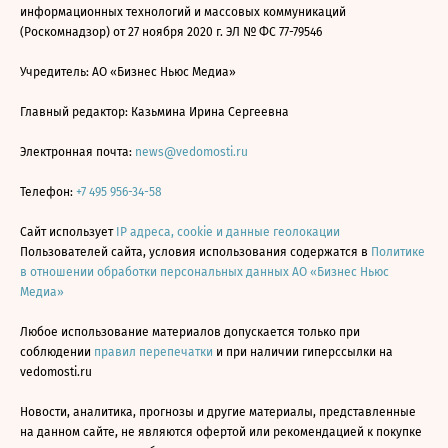
информационных технологий и массовых коммуникаций
(Роскомнадзор) от 27 ноября 2020 г. ЭЛ № ФС 77-79546
Учредитель: АО «Бизнес Ньюс Медиа»
Главный редактор: Казьмина Ирина Сергеевна
Электронная почта:
news@vedomosti.ru
Телефон:
+7 495 956-34-58
Сайт использует
IP адреса, cookie и данные геолокации
Пользователей сайта, условия использования содержатся в
Политике
в отношении обработки персональных данных АО «Бизнес Ньюс
Медиа»
Любое использование материалов допускается только при
соблюдении
правил перепечатки
и при наличии гиперссылки на
vedomosti.ru
Новости, аналитика, прогнозы и другие материалы, представленные
на данном сайте, не являются офертой или рекомендацией к покупке