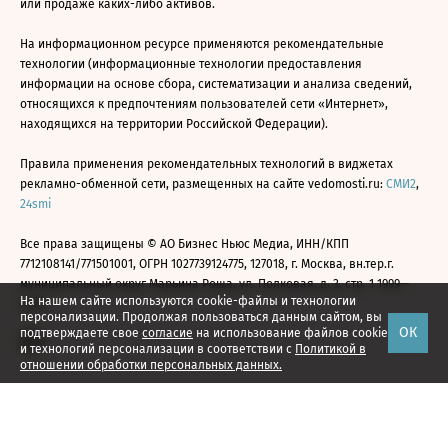
или продаже каких-либо активов.
На информационном ресурсе применяются рекомендательные
технологии (информационные технологии предоставления
информации на основе сбора, систематизации и анализа сведений,
относящихся к предпочтениям пользователей сети «Интернет»,
находящихся на территории Российской Федерации).
Правила применения рекомендательных технологий в виджетах
рекламно-обменной сети, размещенных на сайте vedomosti.ru:
СМИ2
,
24smi
Все права защищены © АО Бизнес Ньюс Медиа, ИНН/КПП
7712108141/771501001, ОГРН 1027739124775, 127018, г. Москва, вн.тер.г.
муниципальный округ Марьина Роща, ул. Полковая, д. 3, стр. 1 1999—
На нашем сайте используются cookie-файлы и технологии
2026
персонализации. Продолжая пользоваться данным сайтом, вы
ОК
подтверждаете свое
согласие
на использование файлов cookie
и технологий персонализации в соответствии с
Политикой в
отношении обработки персональных данных.