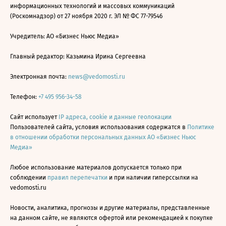
информационных технологий и массовых коммуникаций
(Роскомнадзор) от 27 ноября 2020 г. ЭЛ № ФС 77-79546
Учредитель: АО «Бизнес Ньюс Медиа»
Главный редактор: Казьмина Ирина Сергеевна
Электронная почта:
news@vedomosti.ru
Телефон:
+7 495 956-34-58
Сайт использует
IP адреса, cookie и данные геолокации
Пользователей сайта, условия использования содержатся в
Политике
в отношении обработки персональных данных АО «Бизнес Ньюс
Медиа»
Любое использование материалов допускается только при
соблюдении
правил перепечатки
и при наличии гиперссылки на
vedomosti.ru
Новости, аналитика, прогнозы и другие материалы, представленные
на данном сайте, не являются офертой или рекомендацией к покупке