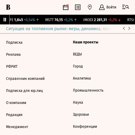
Войти
LIFE
1,845
+0,54%
↑
MSTT
76,15
+0,2%
↑
IMOEX
2 281,31
-0,2%
↓
RTSI
Ситуация на топливном рынке: меры, динамика, прогнозы
Выб
Наши проекты
Подписка
ВЕДЫ
Реклама
Город
РФРИТ
Аналитика
Справочник компаний
Промышленность
Подписка для юр.лиц
Наука
О компании
Здоровье
Редакция
Конференции
Менеджмент