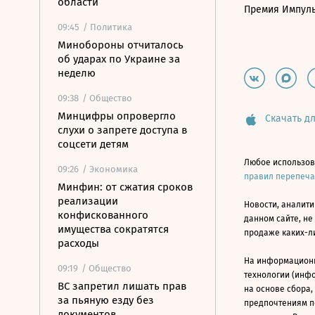
области
Премия Импул
09:45
/ Политика
Минобороны отчиталось
об ударах по Украине за
неделю
09:38
/ Общество
Минцифры опровергло
Скачать дл
слухи о запрете доступа в
соцсети детям
Любое использов
09:26
/ Экономика
правил перепеч
Минфин: от сжатия сроков
реализации
Новости, аналити
конфискованного
данном сайте, не
имущества сократятся
продаже каких-л
расходы
На информацион
09:19
/ Общество
технологии (инф
ВС запретил лишать прав
на основе сбора,
за пьяную езду без
предпочтениям п
документов,