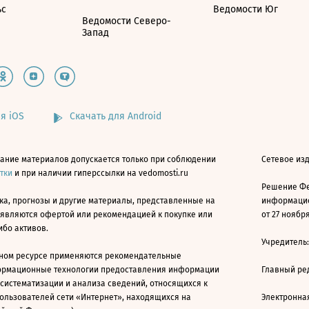
ьс
Ведомости Юг
Ведомости Северо-
Запад
я iOS
Скачать для Android
ание материалов допускается только при соблюдении
Сетевое изд
атки
и при наличии гиперссылки на vedomosti.ru
Решение Фе
ка, прогнозы и другие материалы, представленные на
информацио
 являются офертой или рекомендацией к покупке или
от 27 ноября
ибо активов.
Учредитель
ном ресурсе применяются рекомендательные
ормационные технологии предоставления информации
Главный ре
 систематизации и анализа сведений, относящихся к
ользователей сети «Интернет», находящихся на
Электронна