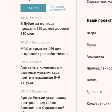
Справочник ко
Новости
Новости
компаний
10:00
/
Город
Наши проек
В Дубае за полгода
продали 320 домов дороже
ВЕДЫ
$10 млн
10:00
/ Технологии
Город
MAX открывает API для
сторонних разработчиков
Аналитика
09:54
/
Город
Алмазные колесницы и
Промышленнос
«дачные мужья»: куда
пойти в выходные 8–9
Наука
августа
09:49
/ Политика
Здоровье
Армия России установила
контроль над селом
Конференции
Анискино в Харьковской