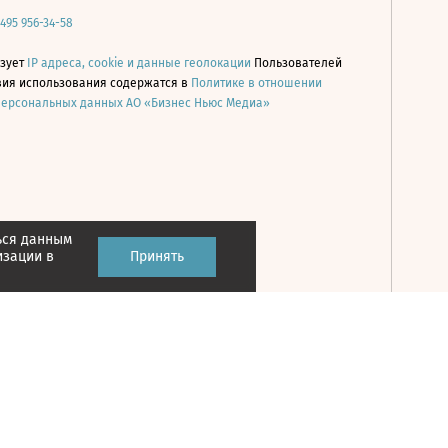
 495 956-34-58
ьзует
IP адреса, cookie и данные геолокации
Пользователей
овия использования содержатся в
Политике в отношении
персональных данных АО «Бизнес Ньюс Медиа»
ься данным
Принять
изации в