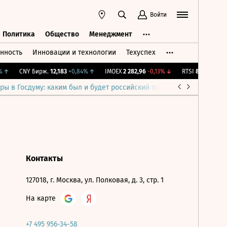
Войти
Политика
Общество
Менеджмент
нность
Инновации и технологии
Техуспех
ть
Политика
Общество
Менеджмент
↑
CNY Бирж.
12,183
+0,84%
↑
IMOEX
2 282,96
-0,13%
↓
RTSI
883,43
-0,13
ры в Госдуму: каким был и будет российский парламент
Война н
Контакты
127018, г. Москва, ул. Полковая, д. 3, стр. 1
На карте
+7 495 956-34-58