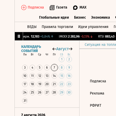
Подписка
Газета
MAX
Глобальные идеи
Бизнес
Экономика
ВЕДЫ
Правила торговли
Идеи управления
Г
Глобальные идеи
Бизнес
Экономик
03%
↑
CNY Бирж.
12,183
+0,84%
↑
IMOEX
2 282,96
-0,13%
↓
RTSI
883,43
-0
Ситуация на топл
КАЛЕНДАРЬ
Август
СОБЫТИЙ
Пн
Вт
Ср
Чт
Пт
Сб
Вс
1
2
3
4
5
6
7
8
9
10
11
12
13
14
15
16
Подписка
17
18
19
20
21
22
23
24
25
26
27
28
29
30
Реклама
31
РФРИТ
7 августа 2026