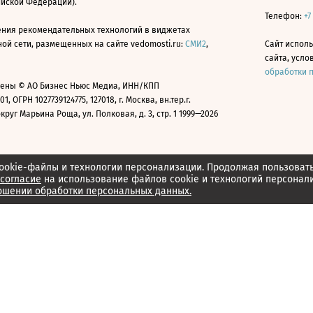
ийской Федерации).
Телефон:
+7
ния рекомендательных технологий в виджетах
й сети, размещенных на сайте vedomosti.ru:
СМИ2
,
Сайт испол
сайта, усл
обработки 
ены © АО Бизнес Ньюс Медиа, ИНН/КПП
01, ОГРН 1027739124775, 127018, г. Москва, вн.тер.г.
уг Марьина Роща, ул. Полковая, д. 3, стр. 1 1999—2026
ookie-файлы и технологии персонализации. Продолжая пользоват
согласие
на использование файлов cookie и технологий персонал
ошении обработки персональных данных.