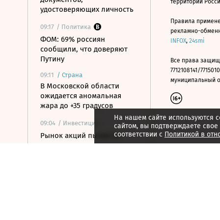
территории Росс
удостоверяющих личность
Правила примене
09:17
/ Политика
рекламно-обменно
ФОМ: 69% россиян
INFOX
,
24smi
сообщили, что доверяют
Путину
Все права защищ
7712108141/7715010
09:11
/
Страна
муниципальный окр
В Московской области
ожидается аномальная
жара до +35 градусов
На нашем сайте используются c
09:04
/ Инвестиции
сайтом, вы подтверждаете свое
соответствии с
Политикой в отн
Рынок акций пытается
закрепиться выше уровня
2300 по индексу Мосбиржи
09:00
/
Город
В режиме обновления: как
в Москве масштабируется
программа КРТ
08:55
/ Общество