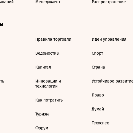
мпаний
Менеджмент
Распространение
ты
Правила торговли
Идеи управления
Ведомости&
Спорт
Капитал
Страна
ть
Инновации и
Устойчивое развити
технологии
Право
Как потратить
Думай
Туризм
Техуспех
Форум