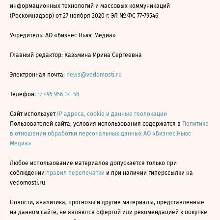
информационных технологий и массовых коммуникаций
(Роскомнадзор) от 27 ноября 2020 г. ЭЛ № ФС 77-79546
Учредитель: АО «Бизнес Ньюс Медиа»
Главный редактор: Казьмина Ирина Сергеевна
Электронная почта:
news@vedomosti.ru
Телефон:
+7 495 956-34-58
Сайт использует
IP адреса, cookie и данные геолокации
Пользователей сайта, условия использования содержатся в
Политике
в отношении обработки персональных данных АО «Бизнес Ньюс
Медиа»
Любое использование материалов допускается только при
соблюдении
правил перепечатки
и при наличии гиперссылки на
vedomosti.ru
Новости, аналитика, прогнозы и другие материалы, представленные
на данном сайте, не являются офертой или рекомендацией к покупке