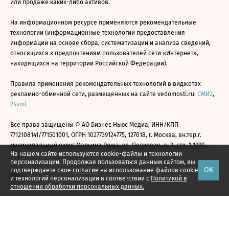
или продаже каких-либо активов.
На информационном ресурсе применяются рекомендательные
технологии (информационные технологии предоставления
информации на основе сбора, систематизации и анализа сведений,
относящихся к предпочтениям пользователей сети «Интернет»,
находящихся на территории Российской Федерации).
Правила применения рекомендательных технологий в виджетах
рекламно-обменной сети, размещенных на сайте vedomosti.ru:
СМИ2
,
24smi
Все права защищены © АО Бизнес Ньюс Медиа, ИНН/КПП
7712108141/771501001, ОГРН 1027739124775, 127018, г. Москва, вн.тер.г.
муниципальный округ Марьина Роща, ул. Полковая, д. 3, стр. 1 1999—
На нашем сайте используются cookie-файлы и технологии
2026
персонализации. Продолжая пользоваться данным сайтом, вы
ОК
подтверждаете свое
согласие
на использование файлов cookie
и технологий персонализации в соответствии с
Политикой в
отношении обработки персональных данных.