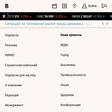
Войти
MGTS
1 312
-0,15%
↓
CHKZ
16 050
-0,93%
↓
IMOEX
2 303,67
+0,78%
↑
RT
Ситуация на топливном рынке: меры, динамика, прогнозы
Выб
Наши проекты
Подписка
ВЕДЫ
Реклама
Город
РФРИТ
Аналитика
Справочник компаний
Промышленность
Подписка для юр.лиц
Наука
О компании
Здоровье
Редакция
Конференции
Менеджмент