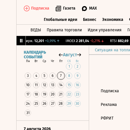
Подписка
Газета
MAX
Глобальные идеи
Бизнес
Экономика
ВЕДЫ
Правила торговли
Идеи управления
Г
Глобальные идеи
Бизнес
Экономик
92%
↓
CNY Бирж.
12,201
+0,99%
↑
IMOEX
2 281,04
-0,21%
↓
RTSI
882,69
-
Ситуация на топл
КАЛЕНДАРЬ
Август
СОБЫТИЙ
Пн
Вт
Ср
Чт
Пт
Сб
Вс
1
2
3
4
5
6
7
8
9
10
11
12
13
14
15
16
Подписка
17
18
19
20
21
22
23
24
25
26
27
28
29
30
Реклама
31
РФРИТ
7 августа 2026