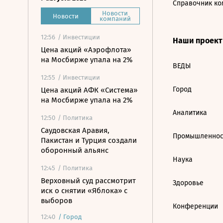
Справочник ко
Новости
Новости
компаний
12:56
/ Инвестиции
Наши проек
Цена акций «Аэрофлота»
на Мосбирже упала на 2%
ВЕДЫ
12:55
/ Инвестиции
Город
Цена акций АФК «Система»
на Мосбирже упала на 2%
Аналитика
12:50
/ Политика
Саудовская Аравия,
Промышленнос
Пакистан и Турция создали
оборонный альянс
Наука
12:45
/ Политика
Верховный суд рассмотрит
Здоровье
иск о снятии «Яблока» с
выборов
Конференции
12:40
/
Город