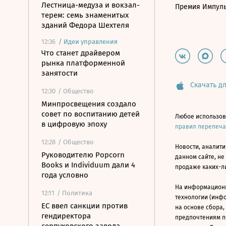
Лестница-медуза и вокзал-
Премия Импул
терем: семь знаменитых
зданий Федора Шехтеля
12:36
/
Идеи управления
Что станет драйвером
рынка платформенной
занятости
Скачать дл
12:30
/ Общество
Минпросвещения создало
совет по воспитанию детей
Любое использов
в цифровую эпоху
правил перепеч
12:28
/ Общество
Новости, аналити
Руководителю Popcorn
данном сайте, не
Books и Individuum дали 4
продаже каких-л
года условно
На информацион
12:11
/ Политика
технологии (инф
ЕС ввел санкции против
на основе сбора,
гендиректора
предпочтениям п