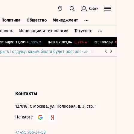
Войти
Политика
Общество
Менеджмент
нность
Инновации и технологии
Техуспех
ть
Политика
Общество
Менеджмент
Y Бирж.
12,201
+0,99%
↑
IMOEX
2 281,04
-0,21%
↓
RTSI
882,69
-0,21%
↓
R
ры в Госдуму: каким был и будет российский парламент
Война н
Контакты
127018, г. Москва, ул. Полковая, д. 3, стр. 1
На карте
+7 495 956-34-58