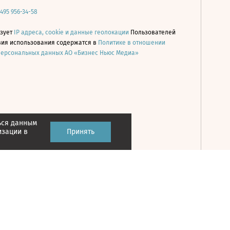
 495 956-34-58
ьзует
IP адреса, cookie и данные геолокации
Пользователей
овия использования содержатся в
Политике в отношении
персональных данных АО «Бизнес Ньюс Медиа»
ься данным
Принять
изации в