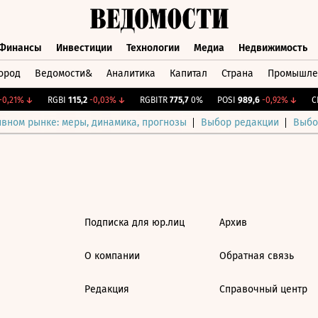
Финансы
Инвестиции
Технологии
Медиа
Недвижимость
ород
Ведомости&
Аналитика
Капитал
Страна
Промышле
а
Финансы
Инвестиции
Технологии
Медиа
Недвижимос
0,21%
↓
RGBI
115,2
-0,03%
↓
RGBITR
775,7
0%
POSI
989,6
-0,92%
↓
CN
ивном рынке: меры, динамика, прогнозы
Выбор редакции
Выбо
Подписка для юр.лиц
Архив
О компании
Обратная связь
Редакция
Справочный центр