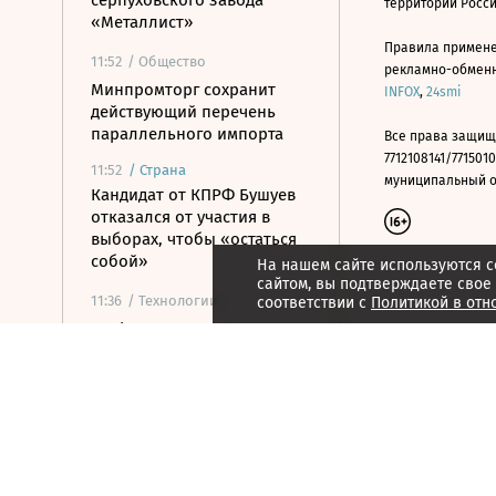
серпуховского завода
территории Росс
«Металлист»
Правила примене
11:52
/ Общество
рекламно-обменно
Минпромторг сохранит
INFOX
,
24smi
действующий перечень
параллельного импорта
Все права защищ
7712108141/7715010
11:52
/
Страна
муниципальный окр
Кандидат от КПРФ Бушуев
отказался от участия в
выборах, чтобы «остаться
собой»
На нашем сайте используются c
сайтом, вы подтверждаете свое
11:36
/ Технологии
соответствии с
Политикой в отн
В РФ определили первые
отрасли для
приоритетного внедрения
суверенных ИИ-моделей
11:35
/ Общество
ФСБ предупредила о новой
схеме мошенников с