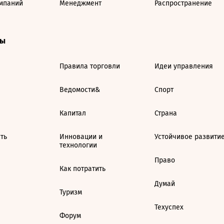
мпаний
Менеджмент
Распространение
ты
Правила торговли
Идеи управления
Ведомости&
Спорт
Капитал
Страна
ть
Инновации и
Устойчивое развити
технологии
Право
Как потратить
Думай
Туризм
Техуспех
Форум