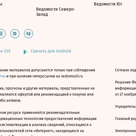
ьс
Ведомости Юг
Ведомости Северо-
Запад
я iOS
Скачать для Android
ание материалов допускается только при соблюдении
Сетевое изд
атки
и при наличии гиперссылки на vedomosti.ru
Решение Фе
ка, прогнозы и другие материалы, представленные на
информацио
 являются офертой или рекомендацией к покупке или
от 27 ноября
ибо активов.
Учредитель
ном ресурсе применяются рекомендательные
ормационные технологии предоставления информации
Главный ре
 систематизации и анализа сведений, относящихся к
ользователей сети «Интернет», находящихся на
Электронна