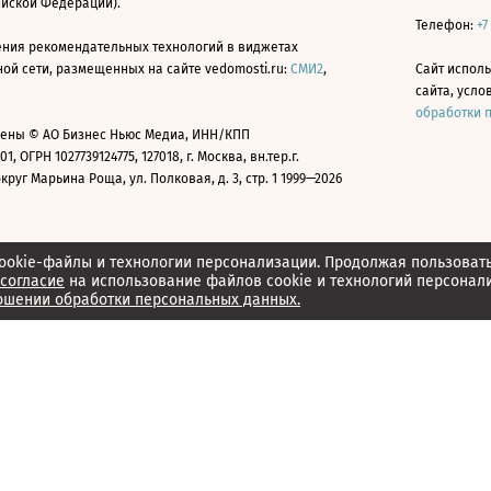
ийской Федерации).
Телефон:
+7
ния рекомендательных технологий в виджетах
й сети, размещенных на сайте vedomosti.ru:
СМИ2
,
Сайт испол
сайта, усл
обработки 
ены © АО Бизнес Ньюс Медиа, ИНН/КПП
01, ОГРН 1027739124775, 127018, г. Москва, вн.тер.г.
уг Марьина Роща, ул. Полковая, д. 3, стр. 1 1999—2026
ookie-файлы и технологии персонализации. Продолжая пользоват
согласие
на использование файлов cookie и технологий персонал
ошении обработки персональных данных.