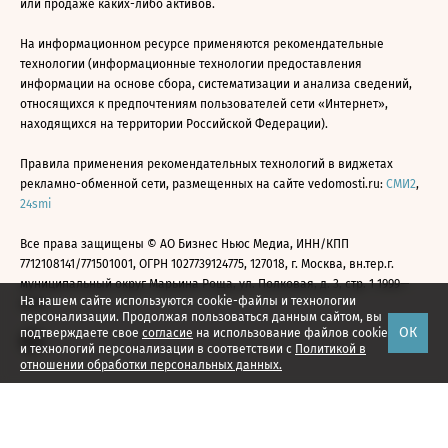
или продаже каких-либо активов.
На информационном ресурсе применяются рекомендательные
технологии (информационные технологии предоставления
информации на основе сбора, систематизации и анализа сведений,
относящихся к предпочтениям пользователей сети «Интернет»,
находящихся на территории Российской Федерации).
Правила применения рекомендательных технологий в виджетах
рекламно-обменной сети, размещенных на сайте vedomosti.ru:
СМИ2
,
24smi
Все права защищены © АО Бизнес Ньюс Медиа, ИНН/КПП
7712108141/771501001, ОГРН 1027739124775, 127018, г. Москва, вн.тер.г.
муниципальный округ Марьина Роща, ул. Полковая, д. 3, стр. 1 1999—
На нашем сайте используются cookie-файлы и технологии
2026
персонализации. Продолжая пользоваться данным сайтом, вы
ОК
подтверждаете свое
согласие
на использование файлов cookie
и технологий персонализации в соответствии с
Политикой в
отношении обработки персональных данных.