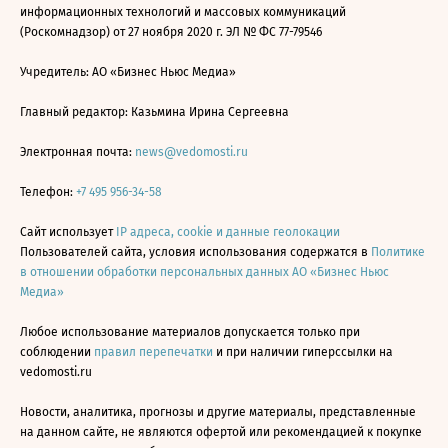
информационных технологий и массовых коммуникаций
(Роскомнадзор) от 27 ноября 2020 г. ЭЛ № ФС 77-79546
Учредитель: АО «Бизнес Ньюс Медиа»
Главный редактор: Казьмина Ирина Сергеевна
Электронная почта:
news@vedomosti.ru
Телефон:
+7 495 956-34-58
Сайт использует
IP адреса, cookie и данные геолокации
Пользователей сайта, условия использования содержатся в
Политике
в отношении обработки персональных данных АО «Бизнес Ньюс
Медиа»
Любое использование материалов допускается только при
соблюдении
правил перепечатки
и при наличии гиперссылки на
vedomosti.ru
Новости, аналитика, прогнозы и другие материалы, представленные
на данном сайте, не являются офертой или рекомендацией к покупке