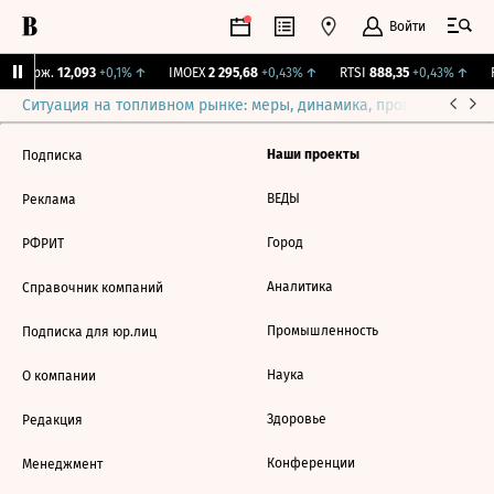
Войти
Y Бирж.
12,093
+0,1%
↑
IMOEX
2 295,68
+0,43%
↑
RTSI
888,35
+0,43%
↑
R
Ситуация на топливном рынке: меры, динамика, прогнозы
Выб
Наши проекты
Подписка
ВЕДЫ
Реклама
Город
РФРИТ
Аналитика
Справочник компаний
Промышленность
Подписка для юр.лиц
Наука
О компании
Здоровье
Редакция
Конференции
Менеджмент