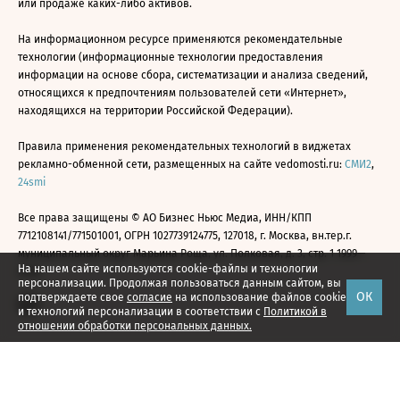
или продаже каких-либо активов.
На информационном ресурсе применяются рекомендательные
технологии (информационные технологии предоставления
информации на основе сбора, систематизации и анализа сведений,
относящихся к предпочтениям пользователей сети «Интернет»,
находящихся на территории Российской Федерации).
Правила применения рекомендательных технологий в виджетах
рекламно-обменной сети, размещенных на сайте vedomosti.ru:
СМИ2
,
24smi
Все права защищены © АО Бизнес Ньюс Медиа, ИНН/КПП
7712108141/771501001, ОГРН 1027739124775, 127018, г. Москва, вн.тер.г.
муниципальный округ Марьина Роща, ул. Полковая, д. 3, стр. 1 1999—
На нашем сайте используются cookie-файлы и технологии
2026
персонализации. Продолжая пользоваться данным сайтом, вы
ОК
подтверждаете свое
согласие
на использование файлов cookie
и технологий персонализации в соответствии с
Политикой в
отношении обработки персональных данных.