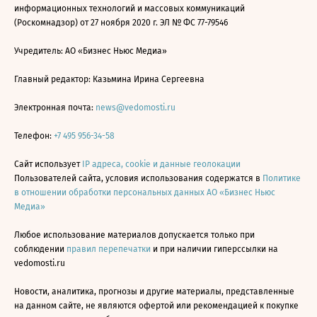
информационных технологий и массовых коммуникаций
(Роскомнадзор) от 27 ноября 2020 г. ЭЛ № ФС 77-79546
Учредитель: АО «Бизнес Ньюс Медиа»
Главный редактор: Казьмина Ирина Сергеевна
Электронная почта:
news@vedomosti.ru
Телефон:
+7 495 956-34-58
Сайт использует
IP адреса, cookie и данные геолокации
Пользователей сайта, условия использования содержатся в
Политике
в отношении обработки персональных данных АО «Бизнес Ньюс
Медиа»
Любое использование материалов допускается только при
соблюдении
правил перепечатки
и при наличии гиперссылки на
vedomosti.ru
Новости, аналитика, прогнозы и другие материалы, представленные
на данном сайте, не являются офертой или рекомендацией к покупке