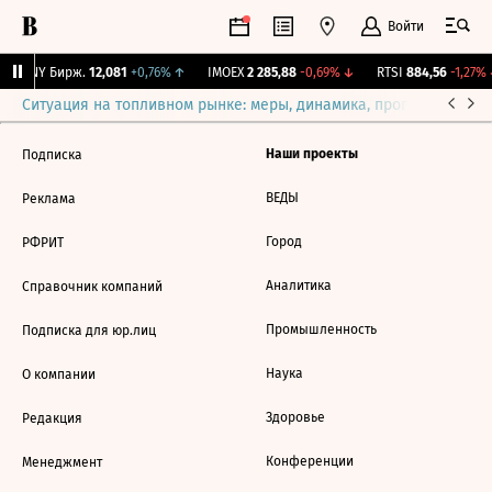
Войти
CNY Бирж.
12,081
+0,76%
↑
IMOEX
2 285,88
-0,69%
↓
RTSI
884,56
-1,27%
Ситуация на топливном рынке: меры, динамика, прогнозы
Выб
Наши проекты
Подписка
ВЕДЫ
Реклама
Город
РФРИТ
Аналитика
Справочник компаний
Промышленность
Подписка для юр.лиц
Наука
О компании
Здоровье
Редакция
Конференции
Менеджмент