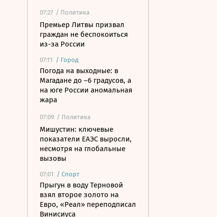
07:27
/ Политика
Премьер Литвы призвал
граждан не беспокоиться
из-за России
07:11
/
Город
Погода на выходные: в
Магадане до –6 градусов, а
на юге России аномальная
жара
07:09
/ Политика
Мишустин: ключевые
показатели ЕАЭС выросли,
несмотря на глобальные
вызовы
07:01
/
Спорт
Прыгун в воду Терновой
взял второе золото на
Евро, «Реал» переподписал
Винисиуса