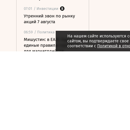
07:01
/ Инвестиции
Утренний звон по рынку
акций 7 августа
06:59
/ Политика
На нашем сайте используются c
Мишустин: в ЕАЭС будут
сайтом, вы подтверждаете свое
единые правила торговли
соответствии с
Политикой в отн
для маркетплейсов
06:56
/ Общество
В Москве задержали свыше
20 человек за работу в
нелегальных
криптообменниках
06:49
/ Политика
ТАСС: хакеры в России
нашли материалы об
атаках ВСУ на нефтяные
терминалы