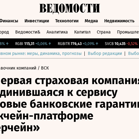
Финансы
Инвестиции
Технологии
Медиа
Недвижимость
ород
Ведомости&
Аналитика
Капитал
Страна
Промышле
а
Финансы
Инвестиции
Технологии
Медиа
Недвижимос
↑
RGBI
115,31
+0,06%
↑
RGBITR
776,43
+0,09%
↑
SVCB
10,435
-0,52%
↓
ивном рынке: меры, динамика, прогнозы
Выбор редакции
Выбо
авочник компаний
/ ВСК
первая страховая компани
динившаяся к сервису
овые банковские гаранти
кчейн-платформе
ерчейн»