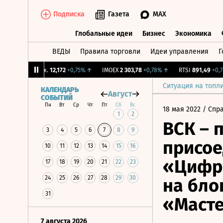
Подписка
Газета
MAX
Глобальные идеи
Бизнес
Экономика
ВЕДЫ
Правила торговли
Идеи управления
Г
Глобальные идеи
Бизнес
Экономик
CNY Бирж.
12,172
+0,75%
↑
IMOEX
2 303,78
+0,78%
↑
RTSI
891,49
+0,78%
Ситуация на топл
КАЛЕНДАРЬ
Август
СОБЫТИЙ
Пн
Вт
Ср
Чт
Пт
Сб
Вс
18 мая 2022
/ Спр
1
2
ВСК – 
3
4
5
6
7
8
9
присое
10
11
12
13
14
15
16
«Цифр
17
18
19
20
21
22
23
24
25
26
27
28
29
30
на бло
31
«Маст
7 августа 2026