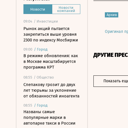
Новости
Новости
компаний
Архив
09:04
/ Инвестиции
Рынок акций пытается
Оригинал п
закрепиться выше уровня
2300 по индексу Мосбиржи
09:00
/
Город
ДРУГИЕ ПРЕ
В режиме обновления: как
в Москве масштабируется
программа КРТ
08:55
/ Общество
Показать ещ
Слепакову грозит до двух
лет тюрьмы за уклонение
от обязанностей иноагента
08:55
/
Город
Названы самые
популярные марки в
автопарке такси в России