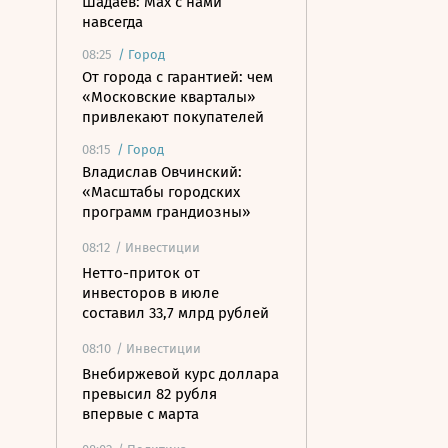
Шадаев: Max с нами
навсегда
08:25
/
Город
От города с гарантией: чем
«Московские кварталы»
привлекают покупателей
08:15
/
Город
Владислав Овчинский:
«Масштабы городских
программ грандиозны»
08:12
/ Инвестиции
Нетто-приток от
инвесторов в июле
составил 33,7 млрд рублей
08:10
/ Инвестиции
Внебиржевой курс доллара
превысил 82 рубля
впервые с марта