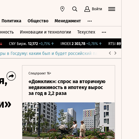
Войти
Политика
Общество
Менеджмент
нность
Инновации и технологии
Техуспех
ть
Политика
Общество
Менеджмент
CNY Бирж.
12,172
+0,75%
↑
IMOEX
2 303,78
+0,78%
↑
RTSI
891,49
+0,78%
↑
ры в Госдуму: каким был и будет российский парламент
Война н
Спецпроект 16+
я,
«Домклик»: спрос на вторичную
недвижимость в ипотеку вырос
за год в 2,2 раза
и»