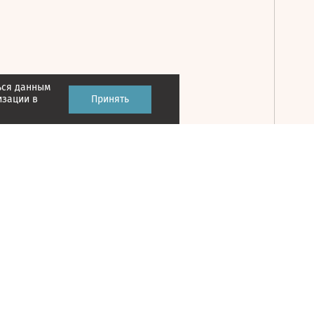
ься данным
Принять
изации в