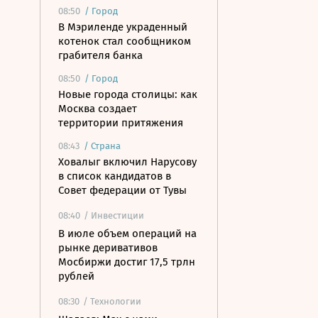
08:50
/
Город
В Мэриленде украденный
котенок стал сообщником
грабителя банка
08:50
/
Город
Новые города столицы: как
Москва создает
территории притяжения
08:43
/
Страна
Ховалыг включил Нарусову
в список кандидатов в
Совет федерации от Тувы
08:40
/ Инвестиции
В июле объем операций на
рынке деривативов
Мосбиржи достиг 17,5 трлн
рублей
08:30
/ Технологии