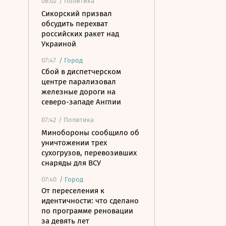
08:02
/ Политика
Сикорский призвал
обсудить перехват
российских ракет над
Украиной
07:47
/
Город
Сбой в диспетчерском
центре парализовал
железные дороги на
северо-западе Англии
07:42
/ Политика
Минобороны сообщило об
уничтожении трех
сухогрузов, перевозивших
снаряды для ВСУ
07:40
/
Город
От переселения к
идентичности: что сделано
по программе реновации
за девять лет