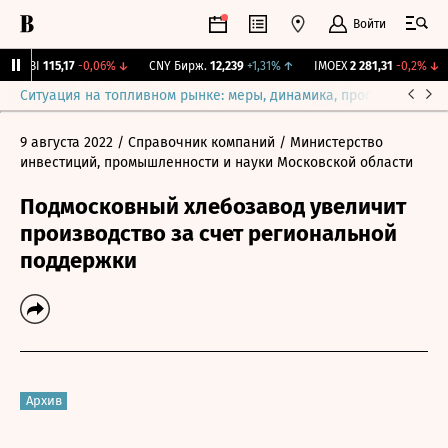
Войти
RGBI
115,17
-0,06%
↓
CNY Бирж.
12,239
+1,31%
↑
IMOEX
2 281,31
-0,2%
↓
Ситуация на топливном рынке: меры, динамика, прогнозы
Выб
9 августа 2022
/ Справочник компаний
/ Министерство
инвестиций, промышленности и науки Московской области
Подмосковный хлебозавод увеличит
производство за счет региональной
поддержки
Архив