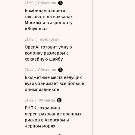
21:50
/ Общество
Бомбилам запретят
таксовать на вокзалах
Москвы и в аэропорту
«Внуково»
21:48
/ Технологии
OpenAI готовит умную
колонку размером с
хоккейную шайбу
21:44
/ Общество
Бюджетные места ведущих
вузов занимает все больше
олимпиадников
21:42
/ Финансы
РНПК сохранила
перестрахование военных
рисков в Азовском и
Черном морях