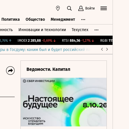
Войти
Политика
Общество
Менеджмент
нность
Инновации и технологии
Техуспех
ть
Политика
Общество
Менеджмент
6%
↑
IMOEX
2 285,88
-0,69%
↓
RTSI
884,56
-1,27%
↓
RGBI
115,35
+0,18%
↑
ры в Госдуму: каким был и будет российский парламент
Война н
Ведомости. Капитал