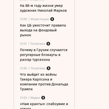
На 88-м году жизни умер
художник Николай Марков
21:09
/ Инвестиции
Как ЦБ ужесточит правила
выхода на фондовый
рынок
21:07
/ Политика
Почему в Грузии случаются
регулярные блэкауты в
разгар турсезона
21:06
/ Политика
Что выйдет из войны
Такера Карлсона и
компании против Дональда
Трампа
21:03
/ Медиа
«Нам кранты»: слабоумие и
отвага