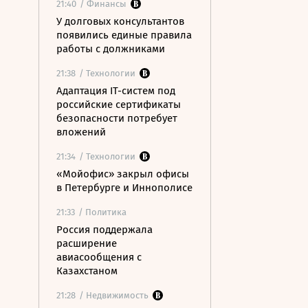
21:40
/ Финансы
У долговых консультантов
появились единые правила
работы с должниками
21:38
/ Технологии
Адаптация IT-систем под
российские сертификаты
безопасности потребует
вложений
21:34
/ Технологии
«Мойофис» закрыл офисы
в Петербурге и Иннополисе
21:33
/ Политика
Россия поддержала
расширение
авиасообщения с
Казахстаном
21:28
/ Недвижимость