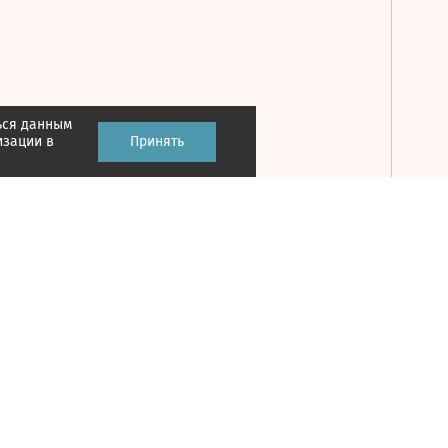
ься данным
Принять
изации в