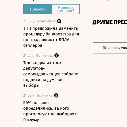
Новости
Новости
компаний
ДРУГИЕ ПРЕ
21:59
/ Экономика
ТПП предложила изменить
процедуру банкротства для
пострадавших от БПЛА
селлеров
Показать ещ
21:55
/ Политика
Только два из трех
депутатов-
самовыдвиженцев собрали
подписи на думские
выборы
21:53
/ Политика
56% россиян
определились, за кого
проголосуют на выборах в
Госдуму