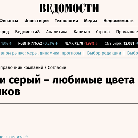
Финансы
Инвестиции
Технологии
Медиа
Недвижимость
ород
Ведомости&
Аналитика
Капитал
Страна
Промышле
а
Финансы
Инвестиции
Технологии
Медиа
Недвижимос
%
↑
RGBITR
776,42
+0,21%
↑
NLMK
73,78
-1,99%
↓
CNY Бирж.
12,081
+0,7
ивном рынке: меры, динамика, прогнозы
Выбор редакции
Выбо
Справочник компаний
/ Согласие
и серый – любимые цвета
иков
ресс-релиза