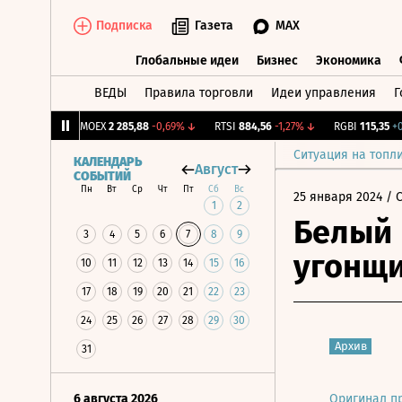
Подписка
Газета
MAX
Глобальные идеи
Бизнес
Экономика
ВЕДЫ
Правила торговли
Идеи управления
Г
Глобальные идеи
Бизнес
Экономик
+0,76%
↑
IMOEX
2 285,88
-0,69%
↓
RTSI
884,56
-1,27%
↓
RGBI
115,35
+0,18
Ситуация на топл
КАЛЕНДАРЬ
Август
СОБЫТИЙ
Пн
Вт
Ср
Чт
Пт
Сб
Вс
25 января 2024
/ 
1
2
Белый 
3
4
5
6
7
8
9
угонщ
10
11
12
13
14
15
16
17
18
19
20
21
22
23
24
25
26
27
28
29
30
Архив
31
6 августа 2026
Оригинал п