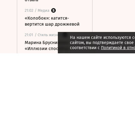
21:02
/ Медиа
«Колобок»: катится-
вертится шар дрожжевой
21:01
/ Стиль жизни
На нашем сайте используются c
Марина Брусникина:
сайтом, вы подтверждаете свое
соответствии с
Политикой в отн
«Иллюзии способны
влиять на людей»
21:00
/ Мнения
«Алмазная колесница»:
уроки созерцания
20:52
/ Бизнес
Глава «Ижавиа» объявил
об уходе после отзыва
сертификата авиакомпании
20:46
/
Страна
В Смоленске женщина и
ребенок погибли из-за