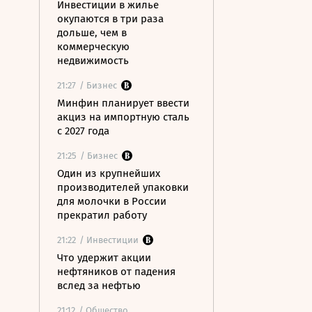
Инвестиции в жилье
окупаются в три раза
дольше, чем в
коммерческую
недвижимость
21:27
/ Бизнес
Минфин планирует ввести
акциз на импортную сталь
с 2027 года
21:25
/ Бизнес
Один из крупнейших
производителей упаковки
для молочки в России
прекратил работу
21:22
/ Инвестиции
Что удержит акции
нефтяников от падения
вслед за нефтью
21:12
/ Общество