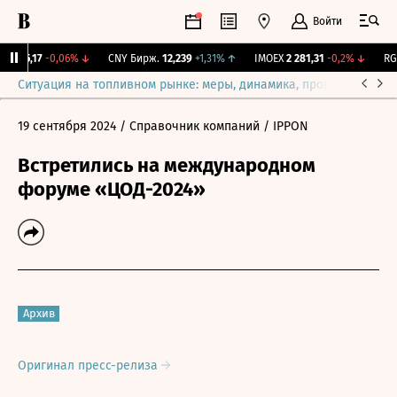
Войти
I
115,17
-0,06%
↓
CNY Бирж.
12,239
+1,31%
↑
IMOEX
2 281,31
-0,2%
↓
RGB
Ситуация на топливном рынке: меры, динамика, прогнозы
Выб
19 сентября 2024
/ Справочник компаний
/ IPPON
Встретились на международном
форуме «ЦОД-2024»
Архив
Оригинал пресс-релиза