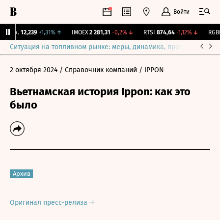
Войти
Бирж.
12,239
+1,31%
↑
IMOEX
2 281,31
-0,2%
↓
RTSI
874,64
-1,12%
↓
RGBI
Ситуация на топливном рынке: меры, динамика, прогнозы
Выб
2 октября 2024
/ Справочник компаний
/ IPPON
Вьетнамская история Ippon: как это
было
Архив
Оригинал пресс-релиза