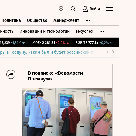
Войти
Политика
Общество
Менеджмент
нность
Инновации и технологии
Техуспех
ть
Политика
Общество
Менеджмент
239
+1,31%
↑
IMOEX
2 281,31
-0,2%
↓
RGBITR
777,14
+0,2%
↑
RTSI
874,64
-
ры в Госдуму: каким был и будет российский парламент
Война н
В подписке «Ведомости
Премиум»