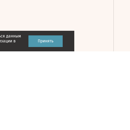
ься данным
Принять
изации в