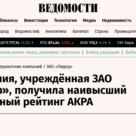
Финансы
Инвестиции
Технологии
Медиа
Недвижимость
ород
Ведомости&
Аналитика
Капитал
Страна
Промышле
а
Финансы
Инвестиции
Технологии
Медиа
Недвижимос
TR
777,14
+0,2%
↑
RTSI
874,64
-1,12%
↓
RGBI
115,3
+0,1%
↑
CNY Бирж.
12,
ивном рынке: меры, динамика, прогнозы
Выбор редакции
Выбо
правочник компаний
/ ЗАО «Лидер»
ия, учреждённая ЗАО
», получила наивысший
ный рейтинг АКРА