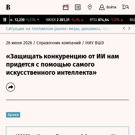
Войти
 Бирж.
12,239
+1,31%
↑
IMOEX
2 281,31
-0,2%
↓
RTSI
874,64
-1,12%
↓
RGBI
Ситуация на топливном рынке: меры, динамика, прогнозы
Выб
26 июня 2026
/ Справочник компаний
/ НИУ ВШЭ
«Защищать конкуренцию от ИИ нам
придется с помощью самого
искусственного интеллекта»
Архив