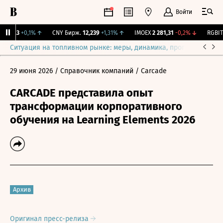
Войти
115,3
+0,1%
↑
CNY Бирж.
12,239
+1,31%
↑
IMOEX
2 281,31
-0,2%
↓
RGBITR
Ситуация на топливном рынке: меры, динамика, прогнозы
Выб
29 июня 2026
/ Справочник компаний
/ Carcade
CARCADE представила опыт
трансформации корпоративного
обучения на Learning Elements 2026
Архив
Оригинал пресс-релиза