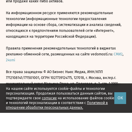
или продаже каких-либо активов.
На информационном ресурсе применяются рекомендательные
технологии (информационные технологии предоставления
информации на основе сбора, систематизации и анализа сведений,
относящихся к предпочтениям пользователей сети «Интернет»,
находящихся на территории Российской Федерации).
Правила применения рекомендательных технологий в виджетах
рекламно-обменной сети, размещенных на сайте vedomosti.ru:
СМИ2
,
24smi
Все права защищены © АО Бизнес Ньюс Медиа, ИНН/КПП
7712108141/771501001, ОГРН 1027739124775, 127018, г. Москва, вн.тер.г.
муниципальный округ Марьина Роща, ул. Полковая, д. 3, стр. 1 1999—
На нашем сайте используются cookie-файлы и технологии
2026
персонализации. Продолжая пользоваться данным сайтом, вы
ОК
подтверждаете свое
согласие
на использование файлов cookie
и технологий персонализации в соответствии с
Политикой в
отношении обработки персональных данных.