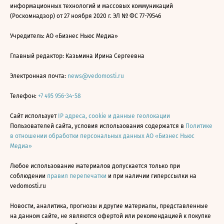
информационных технологий и массовых коммуникаций
(Роскомнадзор) от 27 ноября 2020 г. ЭЛ № ФС 77-79546
Учредитель: АО «Бизнес Ньюс Медиа»
Главный редактор: Казьмина Ирина Сергеевна
Электронная почта:
news@vedomosti.ru
Телефон:
+7 495 956-34-58
Сайт использует
IP адреса, cookie и данные геолокации
Пользователей сайта, условия использования содержатся в
Политике
в отношении обработки персональных данных АО «Бизнес Ньюс
Медиа»
Любое использование материалов допускается только при
соблюдении
правил перепечатки
и при наличии гиперссылки на
vedomosti.ru
Новости, аналитика, прогнозы и другие материалы, представленные
на данном сайте, не являются офертой или рекомендацией к покупке