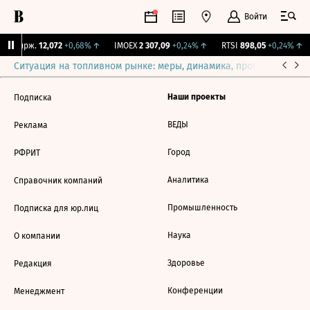
Войти
NY Бирж.
12,072
+0,68%
↑
IMOEX
2 307,09
+0,24%
↑
RTSI
898,05
+0,24%
↑
Ситуация на топливном рынке: меры, динамика, прогнозы
Выб
Наши проекты
Подписка
ВЕДЫ
Реклама
Город
РФРИТ
Аналитика
Справочник компаний
Промышленность
Подписка для юр.лиц
Наука
О компании
Здоровье
Редакция
Конференции
Менеджмент