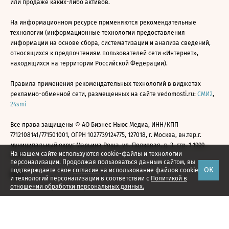
или продаже каких-либо активов.
На информационном ресурсе применяются рекомендательные
технологии (информационные технологии предоставления
информации на основе сбора, систематизации и анализа сведений,
относящихся к предпочтениям пользователей сети «Интернет»,
находящихся на территории Российской Федерации).
Правила применения рекомендательных технологий в виджетах
рекламно-обменной сети, размещенных на сайте vedomosti.ru:
СМИ2
,
24smi
Все права защищены © АО Бизнес Ньюс Медиа, ИНН/КПП
7712108141/771501001, ОГРН 1027739124775, 127018, г. Москва, вн.тер.г.
муниципальный округ Марьина Роща, ул. Полковая, д. 3, стр. 1 1999—
На нашем сайте используются cookie-файлы и технологии
2026
персонализации. Продолжая пользоваться данным сайтом, вы
ОК
подтверждаете свое
согласие
на использование файлов cookie
и технологий персонализации в соответствии с
Политикой в
отношении обработки персональных данных.