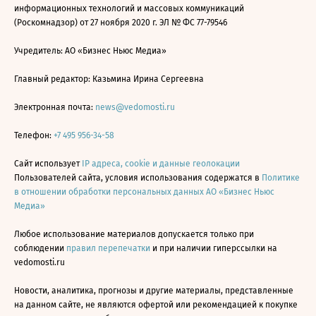
информационных технологий и массовых коммуникаций
(Роскомнадзор) от 27 ноября 2020 г. ЭЛ № ФС 77-79546
Учредитель: АО «Бизнес Ньюс Медиа»
Главный редактор: Казьмина Ирина Сергеевна
Электронная почта:
news@vedomosti.ru
Телефон:
+7 495 956-34-58
Сайт использует
IP адреса, cookie и данные геолокации
Пользователей сайта, условия использования содержатся в
Политике
в отношении обработки персональных данных АО «Бизнес Ньюс
Медиа»
Любое использование материалов допускается только при
соблюдении
правил перепечатки
и при наличии гиперссылки на
vedomosti.ru
Новости, аналитика, прогнозы и другие материалы, представленные
на данном сайте, не являются офертой или рекомендацией к покупке