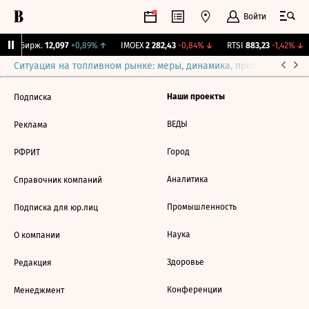
Войти
CNY Бирж.
12,097
+0,89%
↑
IMOEX
2 282,43
-0,84%
↓
RTSI
883,23
-1,42%
↓
Ситуация на топливном рынке: меры, динамика, прогнозы
Выб
Наши проекты
Подписка
ВЕДЫ
Реклама
Город
РФРИТ
Аналитика
Справочник компаний
Промышленность
Подписка для юр.лиц
Наука
О компании
Здоровье
Редакция
Конференции
Менеджмент