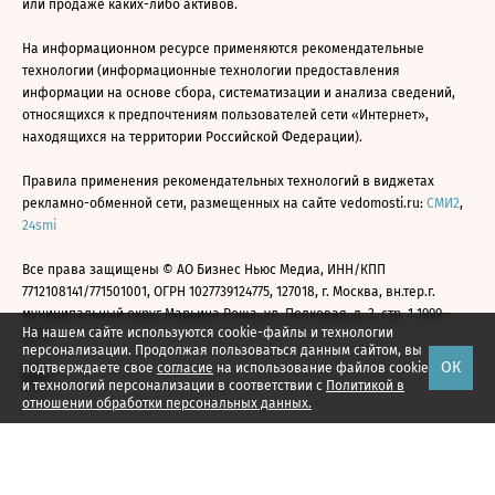
или продаже каких-либо активов.
На информационном ресурсе применяются рекомендательные
технологии (информационные технологии предоставления
информации на основе сбора, систематизации и анализа сведений,
относящихся к предпочтениям пользователей сети «Интернет»,
находящихся на территории Российской Федерации).
Правила применения рекомендательных технологий в виджетах
рекламно-обменной сети, размещенных на сайте vedomosti.ru:
СМИ2
,
24smi
Все права защищены © АО Бизнес Ньюс Медиа, ИНН/КПП
7712108141/771501001, ОГРН 1027739124775, 127018, г. Москва, вн.тер.г.
муниципальный округ Марьина Роща, ул. Полковая, д. 3, стр. 1 1999—
На нашем сайте используются cookie-файлы и технологии
2026
персонализации. Продолжая пользоваться данным сайтом, вы
ОК
подтверждаете свое
согласие
на использование файлов cookie
и технологий персонализации в соответствии с
Политикой в
отношении обработки персональных данных.