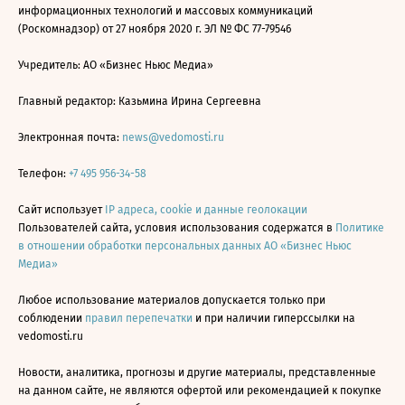
информационных технологий и массовых коммуникаций
(Роскомнадзор) от 27 ноября 2020 г. ЭЛ № ФС 77-79546
Учредитель: АО «Бизнес Ньюс Медиа»
Главный редактор: Казьмина Ирина Сергеевна
Электронная почта:
news@vedomosti.ru
Телефон:
+7 495 956-34-58
Сайт использует
IP адреса, cookie и данные геолокации
Пользователей сайта, условия использования содержатся в
Политике
в отношении обработки персональных данных АО «Бизнес Ньюс
Медиа»
Любое использование материалов допускается только при
соблюдении
правил перепечатки
и при наличии гиперссылки на
vedomosti.ru
Новости, аналитика, прогнозы и другие материалы, представленные
на данном сайте, не являются офертой или рекомендацией к покупке