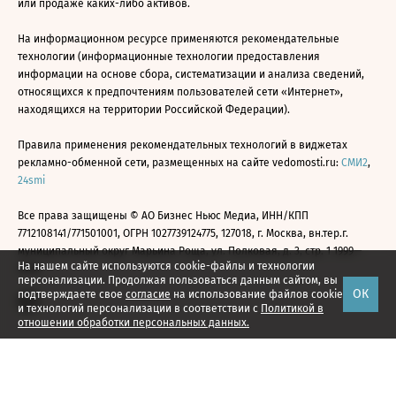
или продаже каких-либо активов.
На информационном ресурсе применяются рекомендательные
технологии (информационные технологии предоставления
информации на основе сбора, систематизации и анализа сведений,
относящихся к предпочтениям пользователей сети «Интернет»,
находящихся на территории Российской Федерации).
Правила применения рекомендательных технологий в виджетах
рекламно-обменной сети, размещенных на сайте vedomosti.ru:
СМИ2
,
24smi
Все права защищены © АО Бизнес Ньюс Медиа, ИНН/КПП
7712108141/771501001, ОГРН 1027739124775, 127018, г. Москва, вн.тер.г.
муниципальный округ Марьина Роща, ул. Полковая, д. 3, стр. 1 1999—
На нашем сайте используются cookie-файлы и технологии
2026
персонализации. Продолжая пользоваться данным сайтом, вы
ОК
подтверждаете свое
согласие
на использование файлов cookie
и технологий персонализации в соответствии с
Политикой в
отношении обработки персональных данных.