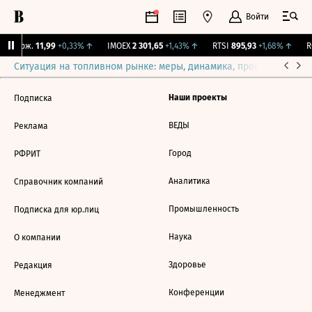
Войти
Y Бирж.
11,99
+0,33%
↑
IMOEX
2 301,65
+1,43%
↑
RTSI
895,93
+1,68%
↑
R
Ситуация на топливном рынке: меры, динамика, прогнозы
Выб
Наши проекты
Подписка
ВЕДЫ
Реклама
Город
РФРИТ
Аналитика
Справочник компаний
Промышленность
Подписка для юр.лиц
Наука
О компании
Здоровье
Редакция
Конференции
Менеджмент