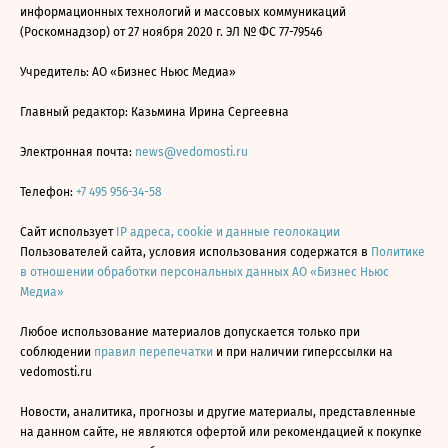
информационных технологий и массовых коммуникаций
(Роскомнадзор) от 27 ноября 2020 г. ЭЛ № ФС 77-79546
Учредитель: АО «Бизнес Ньюс Медиа»
Главный редактор: Казьмина Ирина Сергеевна
Электронная почта:
news@vedomosti.ru
Телефон:
+7 495 956-34-58
Сайт использует
IP адреса, cookie и данные геолокации
Пользователей сайта, условия использования содержатся в
Политике
в отношении обработки персональных данных АО «Бизнес Ньюс
Медиа»
Любое использование материалов допускается только при
соблюдении
правил перепечатки
и при наличии гиперссылки на
vedomosti.ru
Новости, аналитика, прогнозы и другие материалы, представленные
на данном сайте, не являются офертой или рекомендацией к покупке