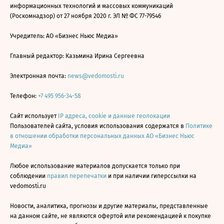
информационных технологий и массовых коммуникаций
(Роскомнадзор) от 27 ноября 2020 г. ЭЛ № ФС 77-79546
Учредитель: АО «Бизнес Ньюс Медиа»
Главный редактор: Казьмина Ирина Сергеевна
Электронная почта:
news@vedomosti.ru
Телефон:
+7 495 956-34-58
Сайт использует
IP адреса, cookie и данные геолокации
Пользователей сайта, условия использования содержатся в
Политике
в отношении обработки персональных данных АО «Бизнес Ньюс
Медиа»
Любое использование материалов допускается только при
соблюдении
правил перепечатки
и при наличии гиперссылки на
vedomosti.ru
Новости, аналитика, прогнозы и другие материалы, представленные
на данном сайте, не являются офертой или рекомендацией к покупке