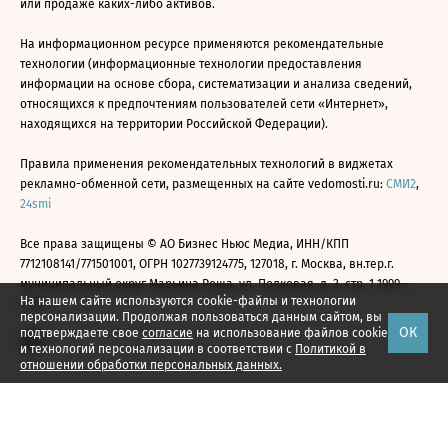
или продаже каких-либо активов.
На информационном ресурсе применяются рекомендательные
технологии (информационные технологии предоставления
информации на основе сбора, систематизации и анализа сведений,
относящихся к предпочтениям пользователей сети «Интернет»,
находящихся на территории Российской Федерации).
Правила применения рекомендательных технологий в виджетах
рекламно-обменной сети, размещенных на сайте vedomosti.ru:
СМИ2
,
24smi
Все права защищены © АО Бизнес Ньюс Медиа, ИНН/КПП
7712108141/771501001, ОГРН 1027739124775, 127018, г. Москва, вн.тер.г.
муниципальный округ Марьина Роща, ул. Полковая, д. 3, стр. 1 1999—
На нашем сайте используются cookie-файлы и технологии
2026
персонализации. Продолжая пользоваться данным сайтом, вы
ОК
подтверждаете свое
согласие
на использование файлов cookie
и технологий персонализации в соответствии с
Политикой в
отношении обработки персональных данных.