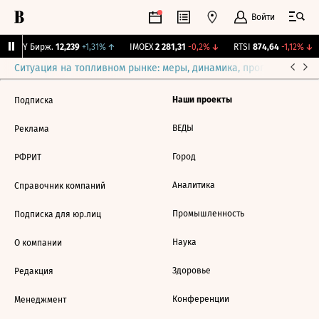
Войти
CNY Бирж.
12,239
+1,31%
↑
IMOEX
2 281,31
-0,2%
↓
RTSI
874,64
-1,12%
↓
Ситуация на топливном рынке: меры, динамика, прогнозы
Выб
Наши проекты
Подписка
ВЕДЫ
Реклама
Город
РФРИТ
Аналитика
Справочник компаний
Промышленность
Подписка для юр.лиц
Наука
О компании
Здоровье
Редакция
Конференции
Менеджмент