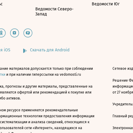
ьс
Ведомости Юг
Ведомости Северо-
Запад
я iOS
Скачать для Android
ание материалов допускается только при соблюдении
Сетевое изд
атки
и при наличии гиперссылки на vedomosti.ru
Решение Фе
ка, прогнозы и другие материалы, представленные на
информацио
 являются офертой или рекомендацией к покупке или
от 27 ноября
ибо активов.
Учредитель
ном ресурсе применяются рекомендательные
ормационные технологии предоставления информации
Главный ре
 систематизации и анализа сведений, относящихся к
ользователей сети «Интернет», находящихся на
Электронна