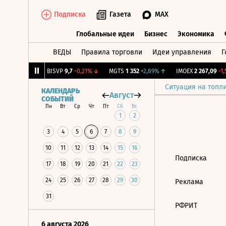
Подписка
Газета
MAX
Глобальные идеи
Бизнес
Экономика
ВЕДЫ
Правила торговли
Идеи управления
Г
Глобальные идеи
Бизнес
Экономик
45
+0,46%
↑
BISVP
9,7
-0,21%
↓
MGTS
1 352
+2,89%
↑
IMOEX
2 267,09
-1,5
Ситуация на топл
КАЛЕНДАРЬ
Август
СОБЫТИЙ
Пн
Вт
Ср
Чт
Пт
Сб
Вс
1
2
3
4
5
6
7
8
9
10
11
12
13
14
15
16
Подписка
17
18
19
20
21
22
23
24
25
26
27
28
29
30
Реклама
31
РФРИТ
6 августа 2026