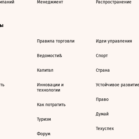
мпаний
Менеджмент
Распространение
ты
Правила торговли
Идеи управления
Ведомости&
Спорт
Капитал
Страна
ть
Инновации и
Устойчивое развити
технологии
Право
Как потратить
Думай
Туризм
Техуспех
Форум