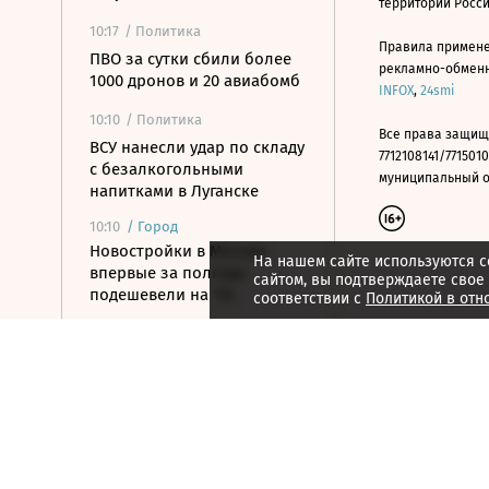
территории Росс
10:17
/ Политика
Правила примене
ПВО за сутки сбили более
рекламно-обменно
1000 дронов и 20 авиабомб
INFOX
,
24smi
10:10
/ Политика
Все права защищ
ВСУ нанесли удар по складу
7712108141/7715010
с безалкогольными
муниципальный окр
напитками в Луганске
10:10
/
Город
Новостройки в Москве
На нашем сайте используются c
впервые за полгода
сайтом, вы подтверждаете свое
подешевели на 1%
соответствии с
Политикой в отн
09:55
/ Инвестиции
Цена акций «Газпрома» на
Мосбирже упала на 2,1%
09:50
/ Политика
МИД Польши выступил
против переноса