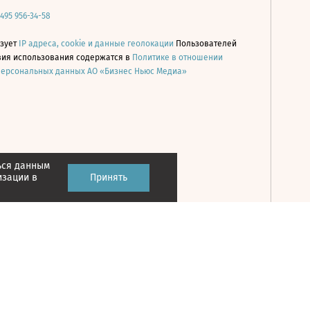
 495 956-34-58
ьзует
IP адреса, cookie и данные геолокации
Пользователей
овия использования содержатся в
Политике в отношении
персональных данных АО «Бизнес Ньюс Медиа»
ься данным
Принять
изации в