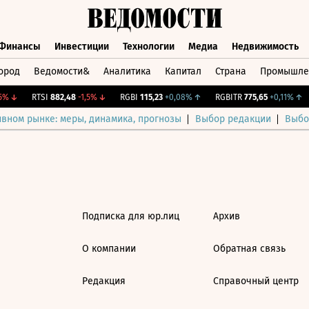
Финансы
Инвестиции
Технологии
Медиа
Недвижимость
ород
Ведомости&
Аналитика
Капитал
Страна
Промышле
а
Финансы
Инвестиции
Технологии
Медиа
Недвижимос
%
↓
RTSI
882,48
-1,5%
↓
RGBI
115,23
+0,08%
↑
RGBITR
775,65
+0,11%
↑
ивном рынке: меры, динамика, прогнозы
Выбор редакции
Выбо
Подписка для юр.лиц
Архив
О компании
Обратная связь
Редакция
Справочный центр