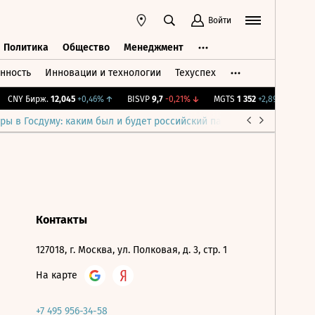
Войти
Политика
Общество
Менеджмент
нность
Инновации и технологии
Техуспех
ть
Политика
Общество
Менеджмент
CNY Бирж.
12,045
+0,46%
↑
BISVP
9,7
-0,21%
↓
MGTS
1 352
+2,89%
↑
IMO
ры в Госдуму: каким был и будет российский парламент
Война н
Контакты
127018, г. Москва, ул. Полковая, д. 3, стр. 1
На карте
+7 495 956-34-58