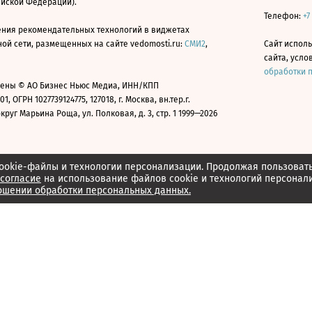
ийской Федерации).
Телефон:
+7
ния рекомендательных технологий в виджетах
й сети, размещенных на сайте vedomosti.ru:
СМИ2
,
Сайт испол
сайта, усл
обработки 
ены © АО Бизнес Ньюс Медиа, ИНН/КПП
01, ОГРН 1027739124775, 127018, г. Москва, вн.тер.г.
уг Марьина Роща, ул. Полковая, д. 3, стр. 1 1999—2026
ookie-файлы и технологии персонализации. Продолжая пользоват
согласие
на использование файлов cookie и технологий персонал
ошении обработки персональных данных.