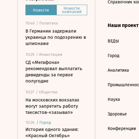
Справочник ко
Новости
Новости
компаний
10:46
/ Политика
Наши проек
В Германии задержали
украинца по подозрению в
ВЕДЫ
шпионаже
10:29
/ Инвестиции
Город
СД «Мегафона»
рекомендовал выплатить
Аналитика
дивиденды за первое
полугодие
Промышленнос
10:27
/ Общество
Наука
На московских вокзалах
могут запретить работу
таксистов-«зазывал»
Здоровье
10:26
/
Город
Конференции
История одного здания:
«Красный Октябрь»