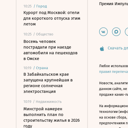
Премия Импул
10:25
/
Город
Курорт под Москвой: отели
для короткого отпуска этим
летом
10:25
/ Общество
Восемь человек
пострадали при наезде
Скачать дл
автомобиля на пешеходов
в Омске
Любое использов
10:19
/
Страна
правил перепеч
В Забайкальском крае
запущена крупнейшая в
Новости, аналити
регионе солнечная
данном сайте, не
электростанция
продаже каких-л
10:19
/ Недвижимость
На информацион
Минстрой намерен
технологии (инф
выполнить план по
на основе сбора,
строительству жилья в 2026
предпочтениям п
году