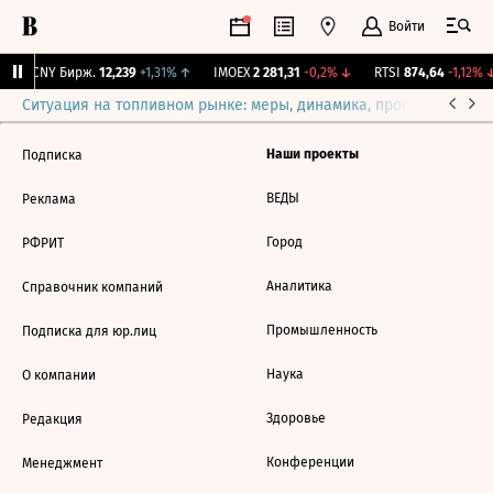
Войти
↑
CNY Бирж.
12,239
+1,31%
↑
IMOEX
2 281,31
-0,2%
↓
RTSI
874,64
-1,12%
↓
Ситуация на топливном рынке: меры, динамика, прогнозы
Выб
Наши проекты
Подписка
ВЕДЫ
Реклама
Город
РФРИТ
Аналитика
Справочник компаний
Промышленность
Подписка для юр.лиц
Наука
О компании
Здоровье
Редакция
Конференции
Менеджмент