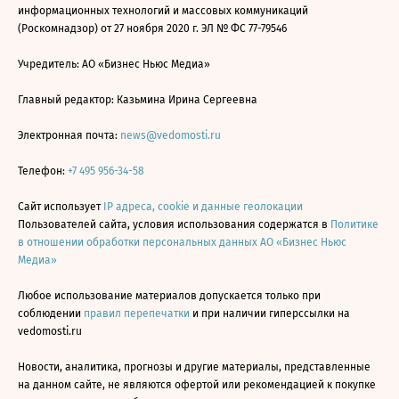
информационных технологий и массовых коммуникаций
(Роскомнадзор) от 27 ноября 2020 г. ЭЛ № ФС 77-79546
Учредитель: АО «Бизнес Ньюс Медиа»
Главный редактор: Казьмина Ирина Сергеевна
Электронная почта:
news@vedomosti.ru
Телефон:
+7 495 956-34-58
Сайт использует
IP адреса, cookie и данные геолокации
Пользователей сайта, условия использования содержатся в
Политике
в отношении обработки персональных данных АО «Бизнес Ньюс
Медиа»
Любое использование материалов допускается только при
соблюдении
правил перепечатки
и при наличии гиперссылки на
vedomosti.ru
Новости, аналитика, прогнозы и другие материалы, представленные
на данном сайте, не являются офертой или рекомендацией к покупке