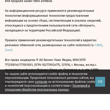
или продаже каких-либо активов.
На информационном ресурсе применяются рекомендательные
технологии (информационные технологии предоставления
информации на основе сбора, систематизации и анализа сведений,
относящихся к предпочтениям пользователей сети «Интернет»,
находящихся на территории Российской Федерации).
Правила применения рекомендательных технологий в виджетах
рекламно-обменной сети, размещенных на сайте vedomosti.ru:
СМИ2
,
24smi
Все права защищены © АО Бизнес Ньюс Медиа, ИНН/КПП
7712108141/771501001, ОГРН 1027739124775, 127018, г. Москва, вн.тер.г.
муниципальный округ Марьина Роща, ул. Полковая, д. 3, стр. 1 1999—
На нашем сайте используются cookie-файлы и технологии
2026
персонализации. Продолжая пользоваться данным сайтом, вы
ОК
подтверждаете свое
согласие
на использование файлов cookie
и технологий персонализации в соответствии с
Политикой в
отношении обработки персональных данных.