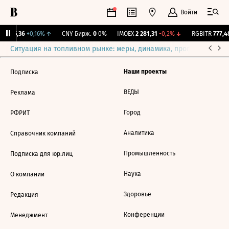
Войти
I
115,36
+0,16%
↑
CNY Бирж.
0
0%
IMOEX
2 281,31
-0,2%
↓
RGBITR
777,48
Ситуация на топливном рынке: меры, динамика, прогнозы
Выб
Наши проекты
Подписка
ВЕДЫ
Реклама
Город
РФРИТ
Аналитика
Справочник компаний
Промышленность
Подписка для юр.лиц
Наука
О компании
Здоровье
Редакция
Конференции
Менеджмент