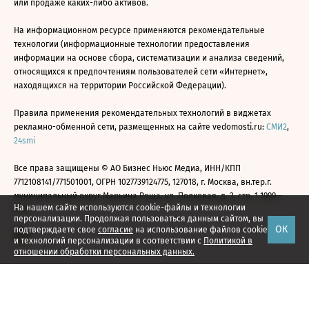
или продаже каких-либо активов.
На информационном ресурсе применяются рекомендательные
технологии (информационные технологии предоставления
информации на основе сбора, систематизации и анализа сведений,
относящихся к предпочтениям пользователей сети «Интернет»,
находящихся на территории Российской Федерации).
Правила применения рекомендательных технологий в виджетах
рекламно-обменной сети, размещенных на сайте vedomosti.ru:
СМИ2
,
24smi
Все права защищены © АО Бизнес Ньюс Медиа, ИНН/КПП
7712108141/771501001, ОГРН 1027739124775, 127018, г. Москва, вн.тер.г.
муниципальный округ Марьина Роща, ул. Полковая, д. 3, стр. 1 1999—
На нашем сайте используются cookie-файлы и технологии
2026
персонализации. Продолжая пользоваться данным сайтом, вы
ОК
подтверждаете свое
согласие
на использование файлов cookie
и технологий персонализации в соответствии с
Политикой в
отношении обработки персональных данных.