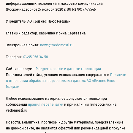
информационных технологий и массовых коммуникаций
(Роскомнадзор) от 27 ноября 2020 г. ЭЛ № ФС 77-79546
Учредитель: АО «Бизнес Ньюс Медиа»
Главный редактор: Казьмина Ирина Сергеевна
Электронная почта:
news@vedomosti.ru
Телефон:
+7 495 956-34-58
Сайт использует
IP адреса, cookie и данные геолокации
Пользователей сайта, условия использования содержатся в
Политике
в отношении обработки персональных данных АО «Бизнес Ньюс
Медиа»
Любое использование материалов допускается только при
соблюдении
правил перепечатки
и при наличии гиперссылки на
vedomosti.ru
Новости, аналитика, прогнозы и другие материалы, представленные
на данном сайте, не являются офертой или рекомендацией к покупке