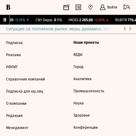
Войти
I
115,35
+0,18%
↑
CNY Бирж.
0
0%
IMOEX
2 285,88
-0,69%
↓
RGBITR
776,4
Ситуация на топливном рынке: меры, динамика, прогнозы
Выб
Наши проекты
Подписка
ВЕДЫ
Реклама
Город
РФРИТ
Аналитика
Справочник компаний
Промышленность
Подписка для юр.лиц
Наука
О компании
Здоровье
Редакция
Конференции
Менеджмент