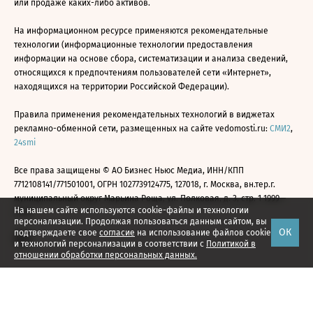
или продаже каких-либо активов.
На информационном ресурсе применяются рекомендательные
технологии (информационные технологии предоставления
информации на основе сбора, систематизации и анализа сведений,
относящихся к предпочтениям пользователей сети «Интернет»,
находящихся на территории Российской Федерации).
Правила применения рекомендательных технологий в виджетах
рекламно-обменной сети, размещенных на сайте vedomosti.ru:
СМИ2
,
24smi
Все права защищены © АО Бизнес Ньюс Медиа, ИНН/КПП
7712108141/771501001, ОГРН 1027739124775, 127018, г. Москва, вн.тер.г.
муниципальный округ Марьина Роща, ул. Полковая, д. 3, стр. 1 1999—
На нашем сайте используются cookie-файлы и технологии
2026
персонализации. Продолжая пользоваться данным сайтом, вы
ОК
подтверждаете свое
согласие
на использование файлов cookie
и технологий персонализации в соответствии с
Политикой в
отношении обработки персональных данных.