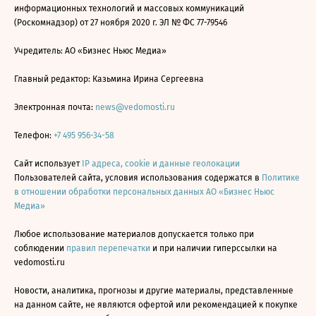
информационных технологий и массовых коммуникаций
(Роскомнадзор) от 27 ноября 2020 г. ЭЛ № ФС 77-79546
Учредитель: АО «Бизнес Ньюс Медиа»
Главный редактор: Казьмина Ирина Сергеевна
Электронная почта:
news@vedomosti.ru
Телефон:
+7 495 956-34-58
Сайт использует
IP адреса, cookie и данные геолокации
Пользователей сайта, условия использования содержатся в
Политике
в отношении обработки персональных данных АО «Бизнес Ньюс
Медиа»
Любое использование материалов допускается только при
соблюдении
правил перепечатки
и при наличии гиперссылки на
vedomosti.ru
Новости, аналитика, прогнозы и другие материалы, представленные
на данном сайте, не являются офертой или рекомендацией к покупке