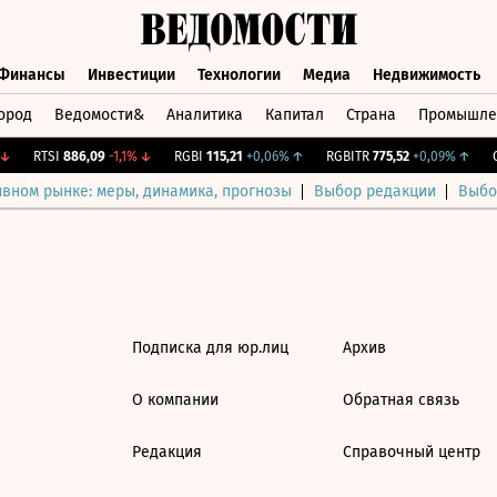
Финансы
Инвестиции
Технологии
Медиа
Недвижимость
ород
Ведомости&
Аналитика
Капитал
Страна
Промышле
а
Финансы
Инвестиции
Технологии
Медиа
Недвижимос
↓
RTSI
886,09
-1,1%
↓
RGBI
115,21
+0,06%
↑
RGBITR
775,52
+0,09%
↑
C
ивном рынке: меры, динамика, прогнозы
Выбор редакции
Выбо
Подписка для юр.лиц
Архив
О компании
Обратная связь
Редакция
Справочный центр