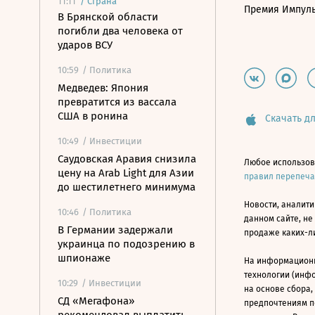
11:11
/
Страна
Премия Импул
В Брянской области
погибли два человека от
ударов ВСУ
10:59
/ Политика
Медведев: Япония
превратится из вассала
США в ронина
Скачать дл
10:49
/ Инвестиции
Саудовская Аравия снизила
Любое использов
цену на Arab Light для Азии
правил перепеч
до шестилетнего минимума
Новости, аналити
10:46
/ Политика
данном сайте, не
В Германии задержали
продаже каких-л
украинца по подозрению в
шпионаже
На информацион
технологии (инф
10:29
/ Инвестиции
на основе сбора,
СД «Мегафона»
предпочтениям п