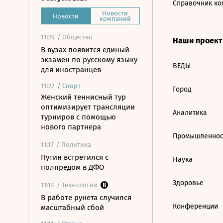
Справочник ко
Новости
Новости
компаний
11:29
/ Общество
Наши проек
В вузах появится единый
экзамен по русскому языку
ВЕДЫ
для иностранцев
11:22
/
Спорт
Город
Женский теннисный тур
оптимизирует трансляции
Аналитика
турниров с помощью
нового партнера
Промышленнос
11:17
/ Политика
Путин встретился с
Наука
полпредом в ДФО
Здоровье
11:14
/ Технологии
В работе рунета случился
Конференции
масштабный сбой