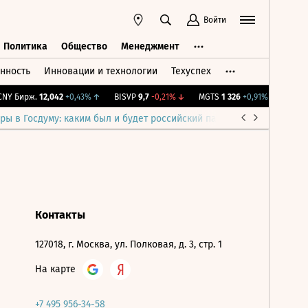
Войти
Политика
Общество
Менеджмент
нность
Инновации и технологии
Техуспех
ть
Политика
Общество
Менеджмент
NY Бирж.
12,042
+0,43%
↑
BISVP
9,7
-0,21%
↓
MGTS
1 326
+0,91%
↑
IMOEX
ры в Госдуму: каким был и будет российский парламент
Война н
Контакты
127018, г. Москва, ул. Полковая, д. 3, стр. 1
На карте
+7 495 956-34-58