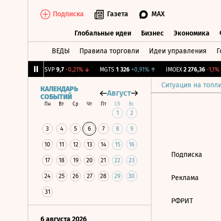
Подписка
Газета
MAX
Глобальные идеи
Бизнес
Экономика
ВЕДЫ
Правила торговли
Идеи управления
Г
Глобальные идеи
Бизнес
Экономик
+0,43%
↑
BISVP
9,7
-0,21%
↓
MGTS
1 326
+0,91%
↑
IMOEX
2 276,36
-1,1%
Ситуация на топл
КАЛЕНДАРЬ
Август
СОБЫТИЙ
Пн
Вт
Ср
Чт
Пт
Сб
Вс
1
2
3
4
5
6
7
8
9
10
11
12
13
14
15
16
Подписка
17
18
19
20
21
22
23
24
25
26
27
28
29
30
Реклама
31
РФРИТ
6 августа 2026