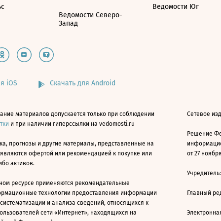
ьс
Ведомости Юг
Ведомости Северо-
Запад
я iOS
Скачать для Android
ание материалов допускается только при соблюдении
Сетевое изд
атки
и при наличии гиперссылки на vedomosti.ru
Решение Фе
ка, прогнозы и другие материалы, представленные на
информацио
 являются офертой или рекомендацией к покупке или
от 27 ноября
ибо активов.
Учредитель
ном ресурсе применяются рекомендательные
ормационные технологии предоставления информации
Главный ре
 систематизации и анализа сведений, относящихся к
ользователей сети «Интернет», находящихся на
Электронна