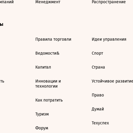
мпаний
Менеджмент
Распространение
ты
Правила торговли
Идеи управления
Ведомости&
Спорт
Капитал
Страна
ть
Инновации и
Устойчивое развити
технологии
Право
Как потратить
Думай
Туризм
Техуспех
Форум