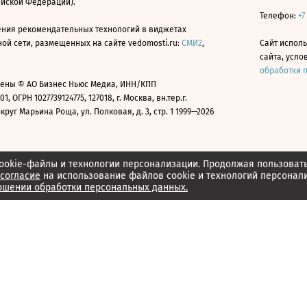
ийской Федерации).
Телефон:
+7
ния рекомендательных технологий в виджетах
й сети, размещенных на сайте vedomosti.ru:
СМИ2
,
Сайт испол
сайта, усл
обработки 
ены © АО Бизнес Ньюс Медиа, ИНН/КПП
01, ОГРН 1027739124775, 127018, г. Москва, вн.тер.г.
уг Марьина Роща, ул. Полковая, д. 3, стр. 1 1999—2026
ookie-файлы и технологии персонализации. Продолжая пользоват
согласие
на использование файлов cookie и технологий персонал
ошении обработки персональных данных.