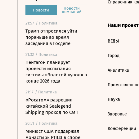
Справочник ко
Новости
Новости
компаний
21:57
/ Политика
Наши проек
Трамп отпросился уйти
пораньше во время
ВЕДЫ
заседания в Госдепе
21:32
/ Политика
Город
Пентагон планирует
провести испытания
Аналитика
системы «Золотой купол» в
конце 2026 года
Промышленнос
21:17
/ Политика
Наука
«Росатом» разрешил
китайской Sealegend
Shipping проход по СМП
Здоровье
20:51
/ Политика
Конференции
Минюст США поддержал
монастырь РПЦЗ в споре