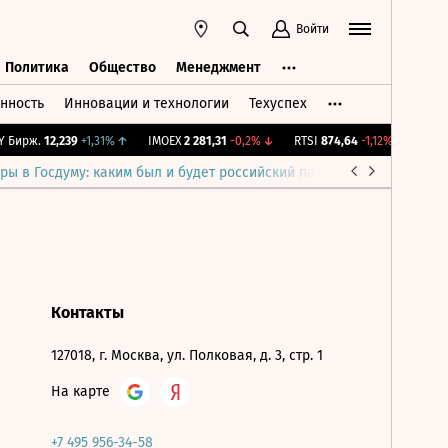
Войти
Политика
Общество
Менеджмент
нность
Инновации и технологии
Техуспех
ть
Политика
Общество
Менеджмент
Бирж.
12,239
+1,31%
↑
IMOEX
2 281,31
-0,2%
↓
RTSI
874,64
-1,12%
↓
RGBI
ры в Госдуму: каким был и будет российский парламент
Война н
Контакты
127018, г. Москва, ул. Полковая, д. 3, стр. 1
На карте
+7 495 956-34-58