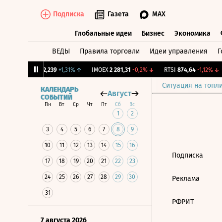
Подписка
Газета
MAX
Глобальные идеи
Бизнес
Экономика
ВЕДЫ
Правила торговли
Идеи управления
Г
Глобальные идеи
Бизнес
Экономик
CNY Бирж.
12,239
+1,31%
↑
IMOEX
2 281,31
-0,2%
↓
RTSI
874,64
-1,12%
↓
Ситуация на топл
КАЛЕНДАРЬ
Август
СОБЫТИЙ
Пн
Вт
Ср
Чт
Пт
Сб
Вс
1
2
3
4
5
6
7
8
9
10
11
12
13
14
15
16
Подписка
17
18
19
20
21
22
23
24
25
26
27
28
29
30
Реклама
31
РФРИТ
7 августа 2026