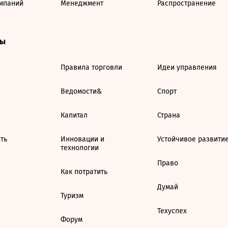
мпаний
Менеджмент
Распространение
ты
Правила торговли
Идеи управления
Ведомости&
Спорт
Капитал
Страна
ть
Инновации и
Устойчивое развити
технологии
Право
Как потратить
Думай
Туризм
Техуспех
Форум