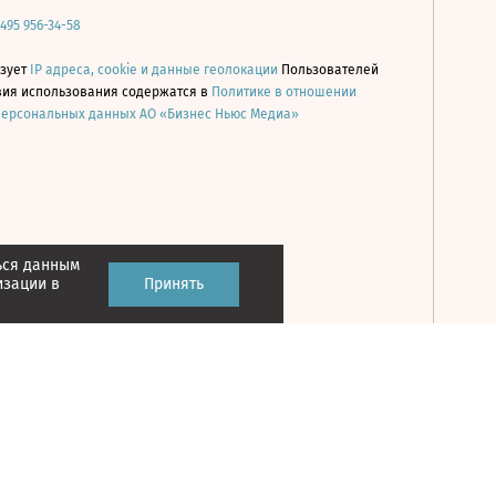
 495 956-34-58
ьзует
IP адреса, cookie и данные геолокации
Пользователей
овия использования содержатся в
Политике в отношении
персональных данных АО «Бизнес Ньюс Медиа»
ься данным
Принять
изации в