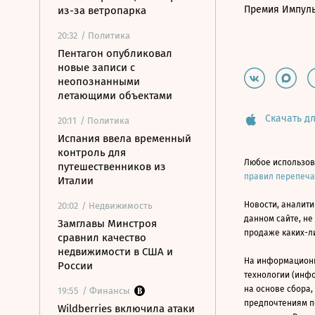
Премия Импул
из-за ветропарка
20:32
/ Политика
Пентагон опубликовал
новые записи с
неопознанными
летающими объектами
Скачать дл
20:11
/ Политика
Испания ввела временный
контроль для
Любое использов
путешественников из
правил перепеч
Италии
Новости, аналити
20:02
/ Недвижимость
данном сайте, не
Замглавы Минстроя
продаже каких-л
сравнил качество
недвижимости в США и
На информацион
России
технологии (инф
на основе сбора,
19:55
/ Финансы
предпочтениям п
Wildberries включила атаки