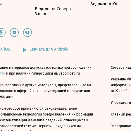
ьс
Ведомости Юг
Ведомости Северо-
Запад
я iOS
Скачать для Android
ание материалов допускается только при соблюдении
Сетевое изд
атки
и при наличии гиперссылки на vedomosti.ru
Решение Фе
ка, прогнозы и другие материалы, представленные на
информацио
 являются офертой или рекомендацией к покупке или
от 27 ноября
ибо активов.
Учредитель
ном ресурсе применяются рекомендательные
ормационные технологии предоставления информации
Главный ре
 систематизации и анализа сведений, относящихся к
ользователей сети «Интернет», находящихся на
Электронна