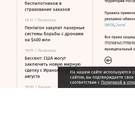
территории Росс
беспилотников в
страхование заказов
Правила примене
рекламно-обменно
19:31
/ Политика
INFOX
,
24smi
Пентагон закупит лазерные
системы борьбы с дронами
Все права защищ
на $400 млн
7712108141/7715010
муниципальный окр
19:19
/ Политика
Бессент: США могут
заключить новую мирную
сделку с Ираном 7 или 8
На нашем сайте используются c
августа
сайтом, вы подтверждаете свое
соответствии с
Политикой в отн
19:00
/ Бизнес
Аукцион по продаже
Рижского вокзала вновь не
состоялся
18:44
/ Политика
В Раде призвали Федорова
отправиться служить в ВСУ