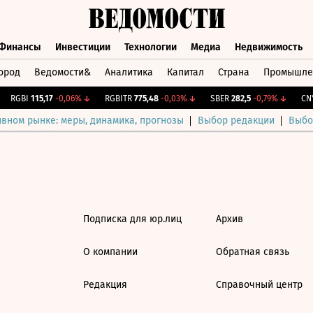
Финансы
Инвестиции
Технологии
Медиа
Недвижимость
ород
Ведомости&
Аналитика
Капитал
Страна
Промышле
а
Финансы
Инвестиции
Технологии
Медиа
Недвижимос
RGBI
115,17
-0,06%
↓
RGBITR
775,48
-0,03%
↓
SBER
282,5
-0,79%
↓
CNY 
ивном рынке: меры, динамика, прогнозы
Выбор редакции
Выбо
Подписка для юр.лиц
Архив
О компании
Обратная связь
Редакция
Справочный центр