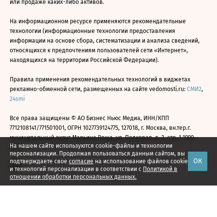
или продаже каких-либо активов.
На информационном ресурсе применяются рекомендательные
технологии (информационные технологии предоставления
информации на основе сбора, систематизации и анализа сведений,
относящихся к предпочтениям пользователей сети «Интернет»,
находящихся на территории Российской Федерации).
Правила применения рекомендательных технологий в виджетах
рекламно-обменной сети, размещенных на сайте vedomosti.ru:
СМИ2
,
24smi
Все права защищены © АО Бизнес Ньюс Медиа, ИНН/КПП
7712108141/771501001, ОГРН 1027739124775, 127018, г. Москва, вн.тер.г.
муниципальный округ Марьина Роща, ул. Полковая, д. 3, стр. 1 1999—
На нашем сайте используются cookie-файлы и технологии
2026
персонализации. Продолжая пользоваться данным сайтом, вы
ОК
подтверждаете свое
согласие
на использование файлов cookie
и технологий персонализации в соответствии с
Политикой в
отношении обработки персональных данных.