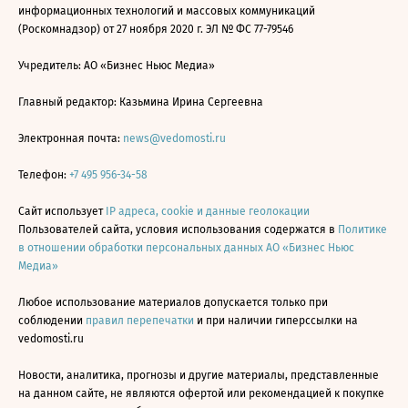
информационных технологий и массовых коммуникаций
(Роскомнадзор) от 27 ноября 2020 г. ЭЛ № ФС 77-79546
Учредитель: АО «Бизнес Ньюс Медиа»
Главный редактор: Казьмина Ирина Сергеевна
Электронная почта:
news@vedomosti.ru
Телефон:
+7 495 956-34-58
Сайт использует
IP адреса, cookie и данные геолокации
Пользователей сайта, условия использования содержатся в
Политике
в отношении обработки персональных данных АО «Бизнес Ньюс
Медиа»
Любое использование материалов допускается только при
соблюдении
правил перепечатки
и при наличии гиперссылки на
vedomosti.ru
Новости, аналитика, прогнозы и другие материалы, представленные
на данном сайте, не являются офертой или рекомендацией к покупке