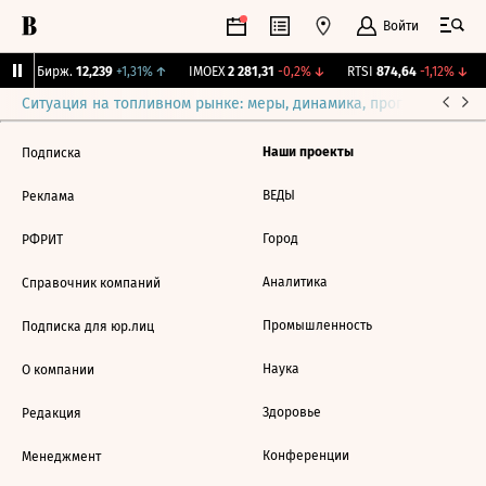
Войти
CNY Бирж.
12,239
+1,31%
↑
IMOEX
2 281,31
-0,2%
↓
RTSI
874,64
-1,12%
↓
Ситуация на топливном рынке: меры, динамика, прогнозы
Выб
Наши проекты
Подписка
ВЕДЫ
Реклама
Город
РФРИТ
Аналитика
Справочник компаний
Промышленность
Подписка для юр.лиц
Наука
О компании
Здоровье
Редакция
Конференции
Менеджмент