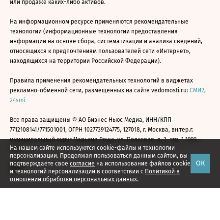
или продаже каких-либо активов.
На информационном ресурсе применяются рекомендательные
технологии (информационные технологии предоставления
информации на основе сбора, систематизации и анализа сведений,
относящихся к предпочтениям пользователей сети «Интернет»,
находящихся на территории Российской Федерации).
Правила применения рекомендательных технологий в виджетах
рекламно-обменной сети, размещенных на сайте vedomosti.ru:
СМИ2
,
24smi
Все права защищены © АО Бизнес Ньюс Медиа, ИНН/КПП
7712108141/771501001, ОГРН 1027739124775, 127018, г. Москва, вн.тер.г.
муниципальный округ Марьина Роща, ул. Полковая, д. 3, стр. 1 1999—
На нашем сайте используются cookie-файлы и технологии
2026
персонализации. Продолжая пользоваться данным сайтом, вы
ОК
подтверждаете свое
согласие
на использование файлов cookie
и технологий персонализации в соответствии с
Политикой в
отношении обработки персональных данных.