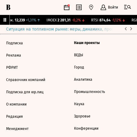
Войти
Y Бирж.
12,239
+1,31%
↑
IMOEX
2 281,31
-0,2%
↓
RTSI
874,64
-1,12%
↓
RGB
Ситуация на топливном рынке: меры, динамика, прогнозы
Выб
Наши проекты
Подписка
ВЕДЫ
Реклама
Город
РФРИТ
Аналитика
Справочник компаний
Промышленность
Подписка для юр.лиц
Наука
О компании
Здоровье
Редакция
Конференции
Менеджмент