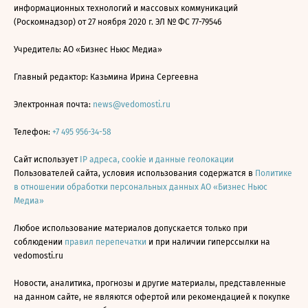
информационных технологий и массовых коммуникаций
(Роскомнадзор) от 27 ноября 2020 г. ЭЛ № ФС 77-79546
Учредитель: АО «Бизнес Ньюс Медиа»
Главный редактор: Казьмина Ирина Сергеевна
Электронная почта:
news@vedomosti.ru
Телефон:
+7 495 956-34-58
Сайт использует
IP адреса, cookie и данные геолокации
Пользователей сайта, условия использования содержатся в
Политике
в отношении обработки персональных данных АО «Бизнес Ньюс
Медиа»
Любое использование материалов допускается только при
соблюдении
правил перепечатки
и при наличии гиперссылки на
vedomosti.ru
Новости, аналитика, прогнозы и другие материалы, представленные
на данном сайте, не являются офертой или рекомендацией к покупке