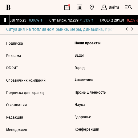
Войти
RGBI
115,25
+0,06%
↑
CNY Бирж.
12,239
+1,31%
↑
IMOEX
2 281,31
-0,2%
↓
Ситуация на топливном рынке: меры, динамика, прогнозы
Выб
Наши проекты
Подписка
ВЕДЫ
Реклама
Город
РФРИТ
Аналитика
Справочник компаний
Промышленность
Подписка для юр.лиц
Наука
О компании
Здоровье
Редакция
Конференции
Менеджмент