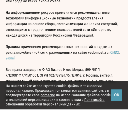
или продаже каких-либо активов.
На информационном ресурсе применяются рекомендательные
технологии (информационные технологии предоставления
информации на основе сбора, систематизации и анализа сведений,
относящихся к предпочтениям пользователей сети «Интернет»,
находящихся на территории Российской Федерации).
Правила применения рекомендательных технологий в виджетах
рекламно-обменной сети, размещенных на сайте vedomosti.ru:
СМИ2
,
24smi
Все права защищены © АО Бизнес Ньюс Медиа, ИНН/КПП
7712108141/771501001, ОГРН 1027739124775, 127018, г. Москва, вн.тер.г.
муниципальный округ Марьина Роща, ул. Полковая, д. 3, стр. 1 1999—
На нашем сайте используются cookie-файлы и технологии
2026
персонализации. Продолжая пользоваться данным сайтом, вы
ОК
подтверждаете свое
согласие
на использование файлов cookie
и технологий персонализации в соответствии с
Политикой в
отношении обработки персональных данных.