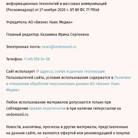
информационных технологий и массовых коммуникаций
(Роскомнадзор) от 27 ноября 2020 г. ЭЛ № ФС 77-79546
Учредитель: АО «Бизнес Ньюс Медиа»
Главный редактор: Казьмина Ирина Сергеевна
Электронная почта:
news@vedomosti.ru
Телефон:
+7 495 956-34-58
Сайт использует
IP адреса, cookie и данные геолокации
Пользователей сайта, условия использования содержатся в
Политике
в отношении обработки персональных данных АО «Бизнес Ньюс
Медиа»
Любое использование материалов допускается только при
соблюдении
правил перепечатки
и при наличии гиперссылки на
vedomosti.ru
Новости, аналитика, прогнозы и другие материалы, представленные
на данном сайте, не являются офертой или рекомендацией к покупке