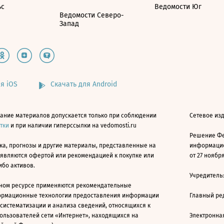
ьс
Ведомости Юг
Ведомости Северо-
Запад
я iOS
Скачать для Android
ание материалов допускается только при соблюдении
Сетевое изд
атки
и при наличии гиперссылки на vedomosti.ru
Решение Фе
ка, прогнозы и другие материалы, представленные на
информацио
 являются офертой или рекомендацией к покупке или
от 27 ноября
ибо активов.
Учредитель
ном ресурсе применяются рекомендательные
ормационные технологии предоставления информации
Главный ре
 систематизации и анализа сведений, относящихся к
ользователей сети «Интернет», находящихся на
Электронна