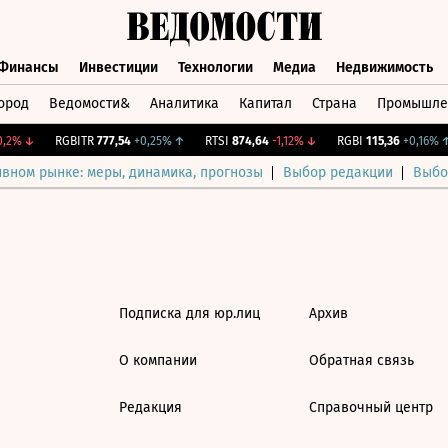
Финансы
Инвестиции
Технологии
Медиа
Недвижимость
ород
Ведомости&
Аналитика
Капитал
Страна
Промышле
а
Финансы
Инвестиции
Технологии
Медиа
Недвижимос
,2%
↓
RGBITR
777,54
+0,25%
↑
RTSI
874,64
-1,12%
↓
RGBI
115,36
+0,16%
↑
ивном рынке: меры, динамика, прогнозы
Выбор редакции
Выбо
Подписка для юр.лиц
Архив
О компании
Обратная связь
Редакция
Справочный центр