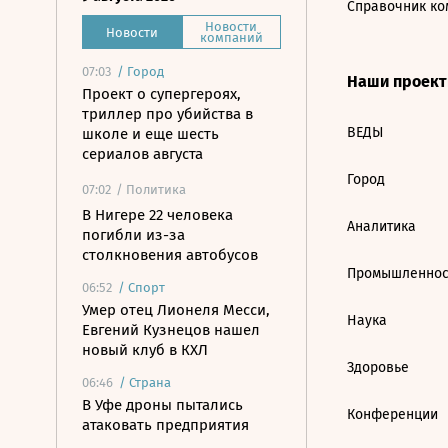
Справочник ко
Новости
Новости
компаний
07:03
/
Город
Наши проек
Проект о супергероях,
триллер про убийства в
ВЕДЫ
школе и еще шесть
сериалов августа
Город
07:02
/ Политика
В Нигере 22 человека
Аналитика
погибли из-за
столкновения автобусов
Промышленнос
06:52
/
Спорт
Умер отец Лионеля Месси,
Наука
Евгений Кузнецов нашел
новый клуб в КХЛ
Здоровье
06:46
/
Страна
В Уфе дроны пытались
Конференции
атаковать предприятия