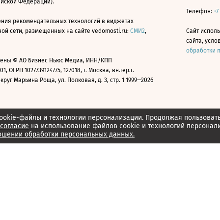
ийской Федерации).
Телефон:
+7
ния рекомендательных технологий в виджетах
й сети, размещенных на сайте vedomosti.ru:
СМИ2
,
Сайт испол
сайта, усл
обработки 
ены © АО Бизнес Ньюс Медиа, ИНН/КПП
01, ОГРН 1027739124775, 127018, г. Москва, вн.тер.г.
уг Марьина Роща, ул. Полковая, д. 3, стр. 1 1999—2026
ookie-файлы и технологии персонализации. Продолжая пользоват
согласие
на использование файлов cookie и технологий персонал
ошении обработки персональных данных.