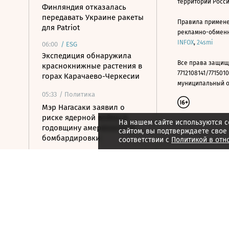
территории Росс
Финляндия отказалась
передавать Украине ракеты
Правила примене
для Patriot
рекламно-обменно
INFOX
,
24smi
06:00
/
ESG
Экспедиция обнаружила
Все права защищ
краснокнижные растения в
7712108141/7715010
горах Карачаево-Черкесии
муниципальный окр
05:33
/ Политика
Мэр Нагасаки заявил о
риске ядерной войны в
На нашем сайте используются c
годовщину американской
сайтом, вы подтверждаете свое
бомбардировки
соответствии с
Политикой в отн
05:10
/ Общество
Минпросвещения
утвердило новый перечень
учебников
04:30
/ Политика
Ночью над Россией сбито