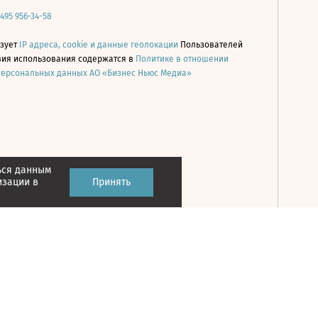
 495 956-34-58
ьзует
IP адреса, cookie и данные геолокации
Пользователей
овия использования содержатся в
Политике в отношении
персональных данных АО «Бизнес Ньюс Медиа»
ься данным
Принять
изации в