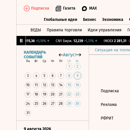
Подписка
Газета
MAX
Глобальные идеи
Бизнес
Экономика
ВЕДЫ
Правила торговли
Идеи управления
Г
Глобальные идеи
Бизнес
Экономик
12%
↓
RGBI
115,36
+0,16%
↑
CNY Бирж.
12,239
+1,31%
↑
IMOEX
2 281,31
-0
Ситуация на топл
КАЛЕНДАРЬ
Август
СОБЫТИЙ
Пн
Вт
Ср
Чт
Пт
Сб
Вс
1
2
3
4
5
6
7
8
9
10
11
12
13
14
15
16
Подписка
17
18
19
20
21
22
23
24
25
26
27
28
29
30
Реклама
31
РФРИТ
9 августа 2026