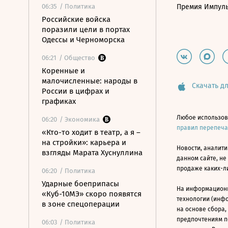
06:35
/ Политика
Премия Импул
Российские войска
поразили цели в портах
Одессы и Черноморска
06:21
/ Общество
Коренные и
малочисленные: народы в
Скачать дл
России в цифрах и
графиках
Любое использов
06:20
/ Экономика
правил перепеч
«Кто-то ходит в театр, а я –
на стройки»: карьера и
Новости, аналити
взгляды Марата Хуснуллина
данном сайте, не
продаже каких-л
06:20
/ Политика
Ударные боеприпасы
На информацион
«Куб-10МЭ» скоро появятся
технологии (инф
в зоне спецоперации
на основе сбора,
предпочтениям п
06:03
/ Политика