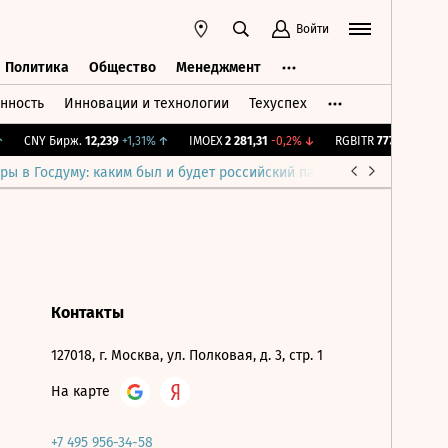
Войти
Политика
Общество
Менеджмент
нность
Инновации и технологии
Техуспех
ть
Политика
Общество
Менеджмент
CNY Бирж.
12,239
+1,31%
↑
IMOEX
2 281,31
-0,2%
↓
RGBITR
777,54
+0,25%
ры в Госдуму: каким был и будет российский парламент
Война н
Контакты
127018, г. Москва, ул. Полковая, д. 3, стр. 1
На карте
+7 495 956-34-58