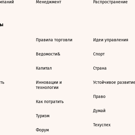
мпаний
Менеджмент
Распространение
ты
Правила торговли
Идеи управления
Ведомости&
Спорт
Капитал
Страна
ть
Инновации и
Устойчивое развити
технологии
Право
Как потратить
Думай
Туризм
Техуспех
Форум