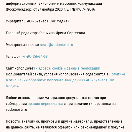
информационных технологий и массовых коммуникаций
(Роскомнадзор) от 27 ноября 2020 г. ЭЛ № ФС 77-79546
Учредитель: АО «Бизнес Ньюс Медиа»
Главный редактор: Казьмина Ирина Сергеевна
Электронная почта:
news@vedomosti.ru
Телефон:
+7 495 956-34-58
Сайт использует
IP адреса, cookie и данные геолокации
Пользователей сайта, условия использования содержатся в
Политике
в отношении обработки персональных данных АО «Бизнес Ньюс
Медиа»
Любое использование материалов допускается только при
соблюдении
правил перепечатки
и при наличии гиперссылки на
vedomosti.ru
Новости, аналитика, прогнозы и другие материалы, представленные
на данном сайте, не являются офертой или рекомендацией к покупке