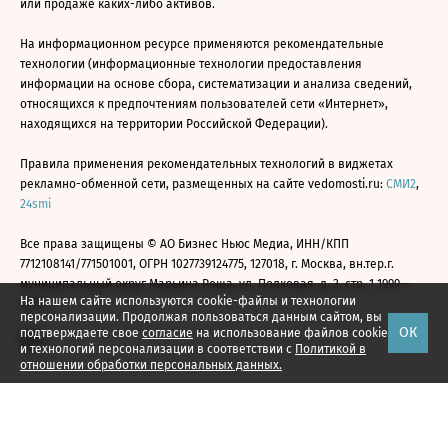
или продаже каких-либо активов.
На информационном ресурсе применяются рекомендательные
технологии (информационные технологии предоставления
информации на основе сбора, систематизации и анализа сведений,
относящихся к предпочтениям пользователей сети «Интернет»,
находящихся на территории Российской Федерации).
Правила применения рекомендательных технологий в виджетах
рекламно-обменной сети, размещенных на сайте vedomosti.ru:
СМИ2
,
24smi
Все права защищены © АО Бизнес Ньюс Медиа, ИНН/КПП
7712108141/771501001, ОГРН 1027739124775, 127018, г. Москва, вн.тер.г.
муниципальный округ Марьина Роща, ул. Полковая, д. 3, стр. 1 1999—
На нашем сайте используются cookie-файлы и технологии
2026
персонализации. Продолжая пользоваться данным сайтом, вы
ОК
подтверждаете свое
согласие
на использование файлов cookie
и технологий персонализации в соответствии с
Политикой в
отношении обработки персональных данных.