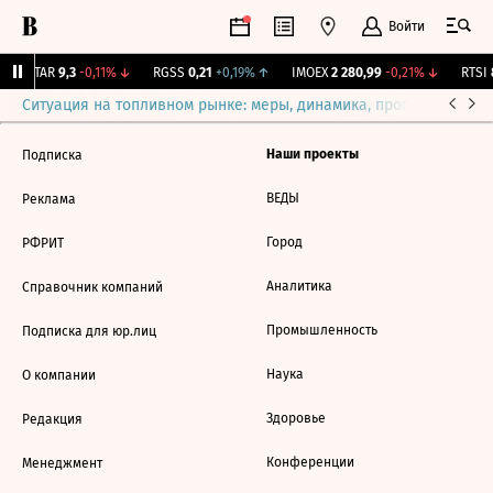
Войти
UTAR
9,3
-0,11%
↓
RGSS
0,21
+0,19%
↑
IMOEX
2 280,99
-0,21%
↓
RTSI
8
Ситуация на топливном рынке: меры, динамика, прогнозы
Выб
Наши проекты
Подписка
ВЕДЫ
Реклама
Город
РФРИТ
Аналитика
Справочник компаний
Промышленность
Подписка для юр.лиц
Наука
О компании
Здоровье
Редакция
Конференции
Менеджмент