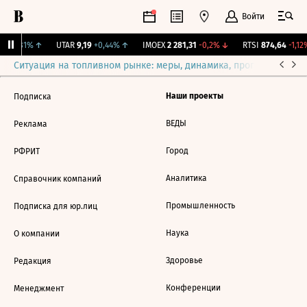
Войти
24
+1,81%
↑
UTAR
9,19
+0,44%
↑
IMOEX
2 281,31
-0,2%
↓
RTSI
874,64
-1,12%
Ситуация на топливном рынке: меры, динамика, прогнозы
Выб
Наши проекты
Подписка
ВЕДЫ
Реклама
Город
РФРИТ
Аналитика
Справочник компаний
Промышленность
Подписка для юр.лиц
Наука
О компании
Здоровье
Редакция
Конференции
Менеджмент