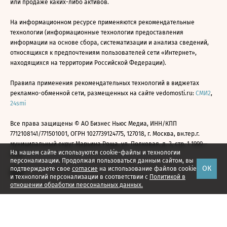
или продаже каких-либо активов.
На информационном ресурсе применяются рекомендательные
технологии (информационные технологии предоставления
информации на основе сбора, систематизации и анализа сведений,
относящихся к предпочтениям пользователей сети «Интернет»,
находящихся на территории Российской Федерации).
Правила применения рекомендательных технологий в виджетах
рекламно-обменной сети, размещенных на сайте vedomosti.ru:
СМИ2
,
24smi
Все права защищены © АО Бизнес Ньюс Медиа, ИНН/КПП
7712108141/771501001, ОГРН 1027739124775, 127018, г. Москва, вн.тер.г.
муниципальный округ Марьина Роща, ул. Полковая, д. 3, стр. 1 1999—
На нашем сайте используются cookie-файлы и технологии
2026
персонализации. Продолжая пользоваться данным сайтом, вы
ОК
подтверждаете свое
согласие
на использование файлов cookie
и технологий персонализации в соответствии с
Политикой в
отношении обработки персональных данных.