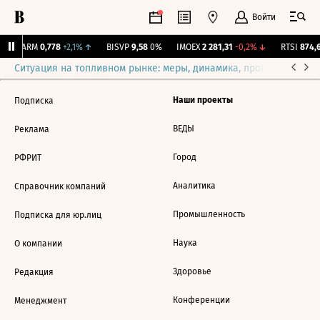
Войти
CARM
0,778
+2,1%
↑
BISVP
9,58
0%
IMOEX
2 281,31
-0,2%
↓
RTSI
874,6
Ситуация на топливном рынке: меры, динамика, прогнозы
Выб
Наши проекты
Подписка
ВЕДЫ
Реклама
Город
РФРИТ
Аналитика
Справочник компаний
Промышленность
Подписка для юр.лиц
Наука
О компании
Здоровье
Редакция
Конференции
Менеджмент