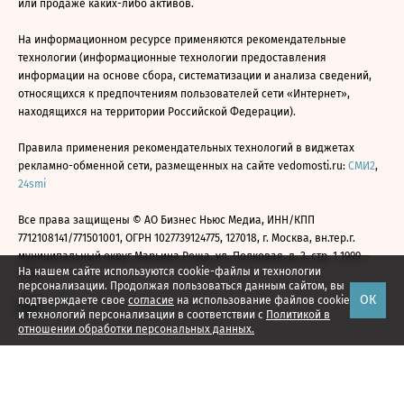
или продаже каких-либо активов.
На информационном ресурсе применяются рекомендательные
технологии (информационные технологии предоставления
информации на основе сбора, систематизации и анализа сведений,
относящихся к предпочтениям пользователей сети «Интернет»,
находящихся на территории Российской Федерации).
Правила применения рекомендательных технологий в виджетах
рекламно-обменной сети, размещенных на сайте vedomosti.ru:
СМИ2
,
24smi
Все права защищены © АО Бизнес Ньюс Медиа, ИНН/КПП
7712108141/771501001, ОГРН 1027739124775, 127018, г. Москва, вн.тер.г.
муниципальный округ Марьина Роща, ул. Полковая, д. 3, стр. 1 1999—
На нашем сайте используются cookie-файлы и технологии
2026
персонализации. Продолжая пользоваться данным сайтом, вы
ОК
подтверждаете свое
согласие
на использование файлов cookie
и технологий персонализации в соответствии с
Политикой в
отношении обработки персональных данных.