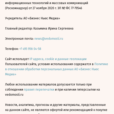
информационных технологий и массовых коммуникаций
(Роскомнадзор) от 27 ноября 2020 г. ЭЛ № ФС 77-79546
Учредитель: АО «Бизнес Ньюс Медиа»
Главный редактор: Казьмина Ирина Сергеевна
Электронная почта:
news@vedomosti.ru
Телефон:
+7 495 956-34-58
Сайт использует
IP адреса, cookie и данные геолокации
Пользователей сайта, условия использования содержатся в
Политике
в отношении обработки персональных данных АО «Бизнес Ньюс
Медиа»
Любое использование материалов допускается только при
соблюдении
правил перепечатки
и при наличии гиперссылки на
vedomosti.ru
Новости, аналитика, прогнозы и другие материалы, представленные
на данном сайте, не являются офертой или рекомендацией к покупке