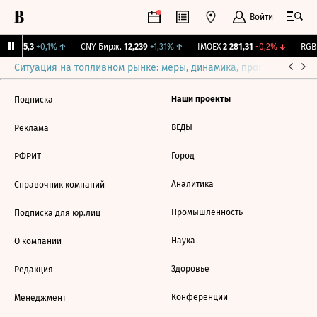
Войти
BI
115,3
+0,1%
↑
CNY Бирж.
12,239
+1,31%
↑
IMOEX
2 281,31
-0,2%
↓
RGBI
Ситуация на топливном рынке: меры, динамика, прогнозы
Выб
Наши проекты
Подписка
ВЕДЫ
Реклама
Город
РФРИТ
Аналитика
Справочник компаний
Промышленность
Подписка для юр.лиц
Наука
О компании
Здоровье
Редакция
Конференции
Менеджмент