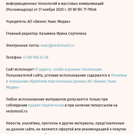
информационных технологий и массовых коммуникаций
(Роскомнадзор) от 27 ноября 2020 г. ЭЛ № ФС 77-79546
Учредитель: АО «Бизнес Ньюс Медиа»
Главный редактор: Казьмина Ирина Сергеевна
Электронная почта:
news@vedomosti.ru
Телефон:
+7 495 956-34-58
Сайт использует
IP адреса, cookie и данные геолокации
Пользователей сайта, условия использования содержатся в
Политике
в отношении обработки персональных данных АО «Бизнес Ньюс
Медиа»
Любое использование материалов допускается только при
соблюдении
правил перепечатки
и при наличии гиперссылки на
vedomosti.ru
Новости, аналитика, прогнозы и другие материалы, представленные
на данном сайте, не являются офертой или рекомендацией к покупке