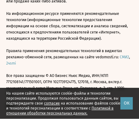
или продаже каких-либо активов.
На информационном ресурсе применяются рекомендательные
технологии (информационные технологии предоставления
информации на основе сбора, систематизации и анализа сведений,
относящихся к предпочтениям пользователей сети «Интернет»,
находящихся на территории Российской Федерации).
Правила применения рекомендательных технологий в виджетах
рекламно-обменной сети, размещенных на сайте vedomosti.ru:
СМИ2
,
24smi
Все права защищены © АО Бизнес Ньюс Медиа, ИНН/КПП
7712108141/771501001, ОГРН 1027739124775, 127018, г. Москва, вн.тер.г.
муниципальный округ Марьина Роща, ул. Полковая, д. 3, стр. 1 1999—
На нашем сайте используются cookie-файлы и технологии
2026
персонализации. Продолжая пользоваться данным сайтом, вы
ОК
подтверждаете свое
согласие
на использование файлов cookie
и технологий персонализации в соответствии с
Политикой в
отношении обработки персональных данных.