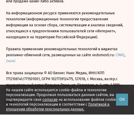
или продаже каких-либо активов.
На информационном ресурсе применяются рекомендательные
технологии (информационные технологии предоставления
информации на основе сбора, систематизации и анализа сведений,
относящихся к предпочтениям пользователей сети «Интернет»,
находящихся на территории Российской Федерации).
Правила применения рекомендательных технологий в виджетах
рекламно-обменной сети, размещенных на сайте vedomosti.ru:
СМИ2
,
24smi
Все права защищены © АО Бизнес Ньюс Медиа, ИНН/КПП
7712108141/771501001, ОГРН 1027739124775, 127018, г. Москва, вн.тер.г.
муниципальный округ Марьина Роща, ул. Полковая, д. 3, стр. 1 1999—
На нашем сайте используются cookie-файлы и технологии
2026
персонализации. Продолжая пользоваться данным сайтом, вы
ОК
подтверждаете свое
согласие
на использование файлов cookie
и технологий персонализации в соответствии с
Политикой в
отношении обработки персональных данных.