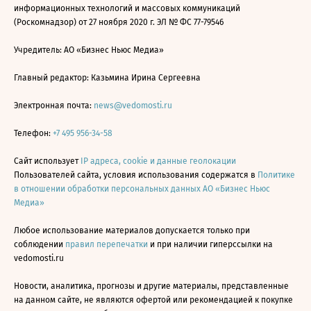
информационных технологий и массовых коммуникаций
(Роскомнадзор) от 27 ноября 2020 г. ЭЛ № ФС 77-79546
Учредитель: АО «Бизнес Ньюс Медиа»
Главный редактор: Казьмина Ирина Сергеевна
Электронная почта:
news@vedomosti.ru
Телефон:
+7 495 956-34-58
Сайт использует
IP адреса, cookie и данные геолокации
Пользователей сайта, условия использования содержатся в
Политике
в отношении обработки персональных данных АО «Бизнес Ньюс
Медиа»
Любое использование материалов допускается только при
соблюдении
правил перепечатки
и при наличии гиперссылки на
vedomosti.ru
Новости, аналитика, прогнозы и другие материалы, представленные
на данном сайте, не являются офертой или рекомендацией к покупке