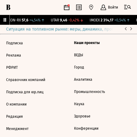
Войти
VEON-RX
57,6
+4,54%
↑
UTAR
9,46
-0,42%
↓
IMOEX
2 314,17
+0,54%
↑
R
Ситуация на топливном рынке: меры, динамика, прогнозы
Выб
Наши проекты
Подписка
ВЕДЫ
Реклама
Город
РФРИТ
Аналитика
Справочник компаний
Промышленность
Подписка для юр.лиц
Наука
О компании
Здоровье
Редакция
Конференции
Менеджмент