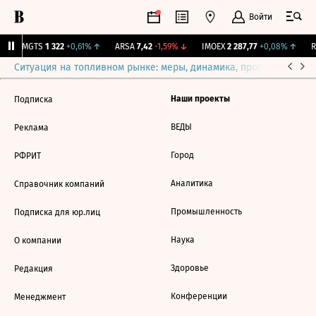
Войти
↑
MGTS
1 322
+0,61%
↑
ARSA
7,42
-1,59%
↓
IMOEX
2 287,77
+0,08%
↑
RT
Ситуация на топливном рынке: меры, динамика, прогнозы
Выб
Наши проекты
Подписка
ВЕДЫ
Реклама
Город
РФРИТ
Аналитика
Справочник компаний
Промышленность
Подписка для юр.лиц
Наука
О компании
Здоровье
Редакция
Конференции
Менеджмент