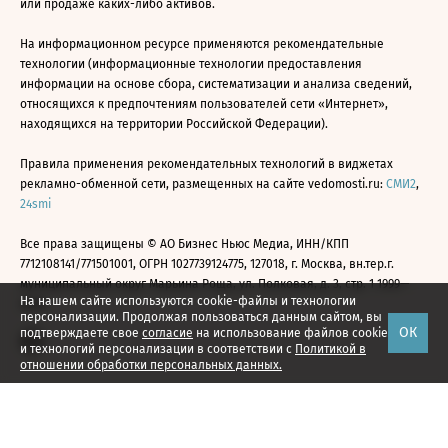
или продаже каких-либо активов.
На информационном ресурсе применяются рекомендательные
технологии (информационные технологии предоставления
информации на основе сбора, систематизации и анализа сведений,
относящихся к предпочтениям пользователей сети «Интернет»,
находящихся на территории Российской Федерации).
Правила применения рекомендательных технологий в виджетах
рекламно-обменной сети, размещенных на сайте vedomosti.ru:
СМИ2
,
24smi
Все права защищены © АО Бизнес Ньюс Медиа, ИНН/КПП
7712108141/771501001, ОГРН 1027739124775, 127018, г. Москва, вн.тер.г.
муниципальный округ Марьина Роща, ул. Полковая, д. 3, стр. 1 1999—
На нашем сайте используются cookie-файлы и технологии
2026
персонализации. Продолжая пользоваться данным сайтом, вы
ОК
подтверждаете свое
согласие
на использование файлов cookie
и технологий персонализации в соответствии с
Политикой в
отношении обработки персональных данных.