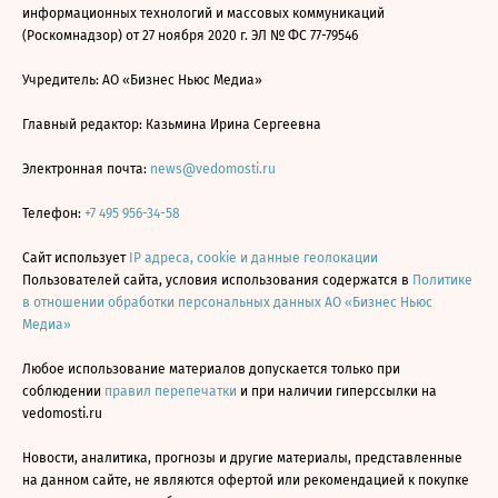
информационных технологий и массовых коммуникаций
(Роскомнадзор) от 27 ноября 2020 г. ЭЛ № ФС 77-79546
Учредитель: АО «Бизнес Ньюс Медиа»
Главный редактор: Казьмина Ирина Сергеевна
Электронная почта:
news@vedomosti.ru
Телефон:
+7 495 956-34-58
Сайт использует
IP адреса, cookie и данные геолокации
Пользователей сайта, условия использования содержатся в
Политике
в отношении обработки персональных данных АО «Бизнес Ньюс
Медиа»
Любое использование материалов допускается только при
соблюдении
правил перепечатки
и при наличии гиперссылки на
vedomosti.ru
Новости, аналитика, прогнозы и другие материалы, представленные
на данном сайте, не являются офертой или рекомендацией к покупке