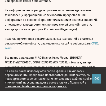
или продаже каких-либо активов.
На информационном ресурсе применяются рекомендательные
технологии (информационные технологии предоставления
информации на основе сбора, систематизации и анализа сведений,
относящихся к предпочтениям пользователей сети «Интернет»,
находящихся на территории Российской Федерации).
Правила применения рекомендательных технологий в виджетах
рекламно-обменной сети, размещенных на сайте vedomosti.ru:
СМИ2
,
24smi
Все права защищены © АО Бизнес Ньюс Медиа, ИНН/КПП
7712108141/771501001, ОГРН 1027739124775, 127018, г. Москва, вн.тер.г.
муниципальный округ Марьина Роща, ул. Полковая, д. 3, стр. 1 1999—
На нашем сайте используются cookie-файлы и технологии
2026
персонализации. Продолжая пользоваться данным сайтом, вы
ОК
подтверждаете свое
согласие
на использование файлов cookie
и технологий персонализации в соответствии с
Политикой в
отношении обработки персональных данных.