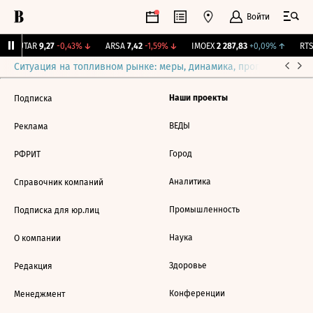
Войти
↑
UTAR
9,27
-0,43%
↓
ARSA
7,42
-1,59%
↓
IMOEX
2 287,83
+0,09%
↑
RTSI
Ситуация на топливном рынке: меры, динамика, прогнозы
Выб
Наши проекты
Подписка
ВЕДЫ
Реклама
Город
РФРИТ
Аналитика
Справочник компаний
Промышленность
Подписка для юр.лиц
Наука
О компании
Здоровье
Редакция
Конференции
Менеджмент