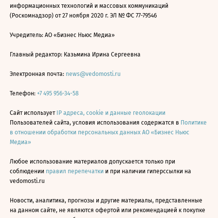
информационных технологий и массовых коммуникаций
(Роскомнадзор) от 27 ноября 2020 г. ЭЛ № ФС 77-79546
Учредитель: АО «Бизнес Ньюс Медиа»
Главный редактор: Казьмина Ирина Сергеевна
Электронная почта:
news@vedomosti.ru
Телефон:
+7 495 956-34-58
Сайт использует
IP адреса, cookie и данные геолокации
Пользователей сайта, условия использования содержатся в
Политике
в отношении обработки персональных данных АО «Бизнес Ньюс
Медиа»
Любое использование материалов допускается только при
соблюдении
правил перепечатки
и при наличии гиперссылки на
vedomosti.ru
Новости, аналитика, прогнозы и другие материалы, представленные
на данном сайте, не являются офертой или рекомендацией к покупке