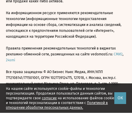
или продаже каких-либо активов.
На информационном ресурсе применяются рекомендательные
технологии (информационные технологии предоставления
информации на основе сбора, систематизации и анализа сведений,
относящихся к предпочтениям пользователей сети «Интернет»,
находящихся на территории Российской Федерации).
Правила применения рекомендательных технологий в виджетах
рекламно-обменной сети, размещенных на сайте vedomosti.ru:
СМИ2
,
24smi
Все права защищены © АО Бизнес Ньюс Медиа, ИНН/КПП
7712108141/771501001, ОГРН 1027739124775, 127018, г. Москва, вн.тер.г.
муниципальный округ Марьина Роща, ул. Полковая, д. 3, стр. 1 1999—
На нашем сайте используются cookie-файлы и технологии
2026
персонализации. Продолжая пользоваться данным сайтом, вы
ОК
подтверждаете свое
согласие
на использование файлов cookie
и технологий персонализации в соответствии с
Политикой в
отношении обработки персональных данных.