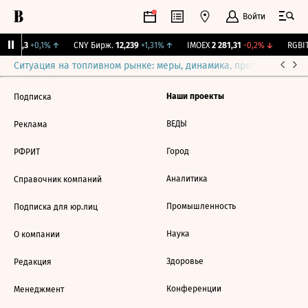
Войти
I
115,3
+0,1%
↑
CNY Бирж.
12,239
+1,31%
↑
IMOEX
2 281,31
-0,2%
↓
RGBIT
Ситуация на топливном рынке: меры, динамика, прогнозы
Выб
Наши проекты
Подписка
ВЕДЫ
Реклама
Город
РФРИТ
Аналитика
Справочник компаний
Промышленность
Подписка для юр.лиц
Наука
О компании
Здоровье
Редакция
Конференции
Менеджмент