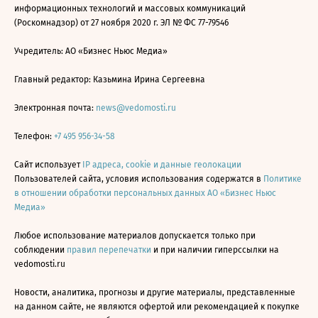
информационных технологий и массовых коммуникаций
(Роскомнадзор) от 27 ноября 2020 г. ЭЛ № ФС 77-79546
Учредитель: АО «Бизнес Ньюс Медиа»
Главный редактор: Казьмина Ирина Сергеевна
Электронная почта:
news@vedomosti.ru
Телефон:
+7 495 956-34-58
Сайт использует
IP адреса, cookie и данные геолокации
Пользователей сайта, условия использования содержатся в
Политике
в отношении обработки персональных данных АО «Бизнес Ньюс
Медиа»
Любое использование материалов допускается только при
соблюдении
правил перепечатки
и при наличии гиперссылки на
vedomosti.ru
Новости, аналитика, прогнозы и другие материалы, представленные
на данном сайте, не являются офертой или рекомендацией к покупке