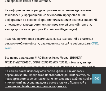
или продаже каких-либо активов.
На информационном ресурсе применяются рекомендательные
технологии (информационные технологии предоставления
информации на основе сбора, систематизации и анализа сведений,
относящихся к предпочтениям пользователей сети «Интернет»,
находящихся на территории Российской Федерации).
Правила применения рекомендательных технологий в виджетах
рекламно-обменной сети, размещенных на сайте vedomosti.ru:
СМИ2
,
24smi
Все права защищены © АО Бизнес Ньюс Медиа, ИНН/КПП
7712108141/771501001, ОГРН 1027739124775, 127018, г. Москва, вн.тер.г.
муниципальный округ Марьина Роща, ул. Полковая, д. 3, стр. 1 1999—
На нашем сайте используются cookie-файлы и технологии
2026
персонализации. Продолжая пользоваться данным сайтом, вы
ОК
подтверждаете свое
согласие
на использование файлов cookie
и технологий персонализации в соответствии с
Политикой в
отношении обработки персональных данных.