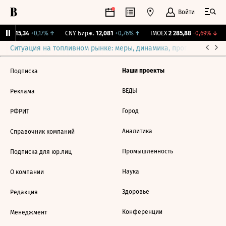
Войти
GBI
115,34
+0,17%
↑
CNY Бирж.
12,081
+0,76%
↑
IMOEX
2 285,88
-0,69%
↓
Ситуация на топливном рынке: меры, динамика, прогнозы
Выб
Наши проекты
Подписка
ВЕДЫ
Реклама
Город
РФРИТ
Аналитика
Справочник компаний
Промышленность
Подписка для юр.лиц
Наука
О компании
Здоровье
Редакция
Конференции
Менеджмент