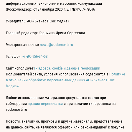
информационных технологий и массовых коммуникаций
(Роскомнадзор) от 27 ноября 2020 г. ЭЛ № ФС 77-79546
Учредитель: АО «Бизнес Ньюс Медиа»
Главный редактор: Казьмина Ирина Сергеевна
Электронная почта:
news@vedomosti.ru
Телефон:
+7 495 956-34-58
Сайт использует
IP адреса, cookie и данные геолокации
Пользователей сайта, условия использования содержатся в
Политике
в отношении обработки персональных данных АО «Бизнес Ньюс
Медиа»
Любое использование материалов допускается только при
соблюдении
правил перепечатки
и при наличии гиперссылки на
vedomosti.ru
Новости, аналитика, прогнозы и другие материалы, представленные
на данном сайте, не являются офертой или рекомендацией к покупке