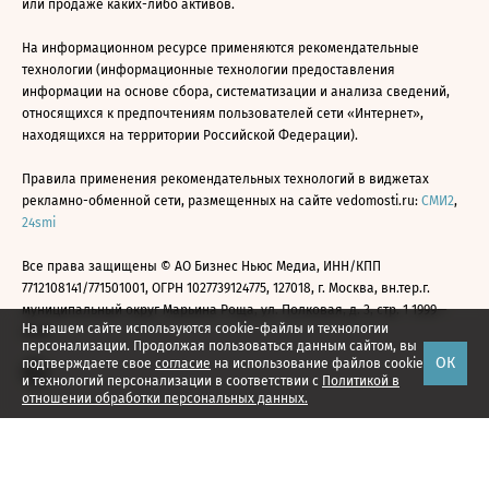
или продаже каких-либо активов.
На информационном ресурсе применяются рекомендательные
технологии (информационные технологии предоставления
информации на основе сбора, систематизации и анализа сведений,
относящихся к предпочтениям пользователей сети «Интернет»,
находящихся на территории Российской Федерации).
Правила применения рекомендательных технологий в виджетах
рекламно-обменной сети, размещенных на сайте vedomosti.ru:
СМИ2
,
24smi
Все права защищены © АО Бизнес Ньюс Медиа, ИНН/КПП
7712108141/771501001, ОГРН 1027739124775, 127018, г. Москва, вн.тер.г.
муниципальный округ Марьина Роща, ул. Полковая, д. 3, стр. 1 1999—
На нашем сайте используются cookie-файлы и технологии
2026
персонализации. Продолжая пользоваться данным сайтом, вы
ОК
подтверждаете свое
согласие
на использование файлов cookie
и технологий персонализации в соответствии с
Политикой в
отношении обработки персональных данных.