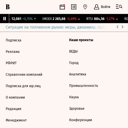
Войти
Бирж.
12,081
+0,76%
↑
IMOEX
2 285,88
-0,69%
↓
RTSI
884,56
-1,27%
↓
RG
Ситуация на топливном рынке: меры, динамика, прогнозы
Выб
Наши проекты
Подписка
ВЕДЫ
Реклама
Город
РФРИТ
Аналитика
Справочник компаний
Промышленность
Подписка для юр.лиц
Наука
О компании
Здоровье
Редакция
Конференции
Менеджмент