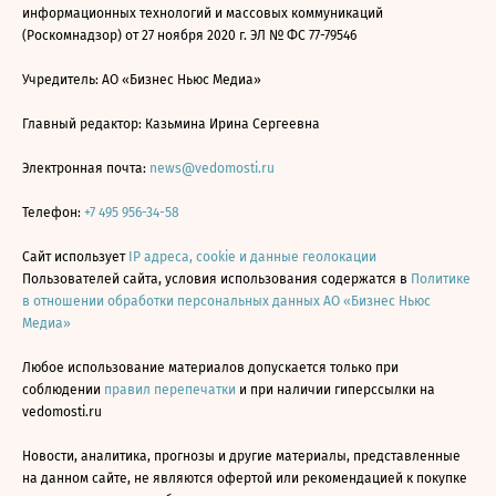
информационных технологий и массовых коммуникаций
(Роскомнадзор) от 27 ноября 2020 г. ЭЛ № ФС 77-79546
Учредитель: АО «Бизнес Ньюс Медиа»
Главный редактор: Казьмина Ирина Сергеевна
Электронная почта:
news@vedomosti.ru
Телефон:
+7 495 956-34-58
Сайт использует
IP адреса, cookie и данные геолокации
Пользователей сайта, условия использования содержатся в
Политике
в отношении обработки персональных данных АО «Бизнес Ньюс
Медиа»
Любое использование материалов допускается только при
соблюдении
правил перепечатки
и при наличии гиперссылки на
vedomosti.ru
Новости, аналитика, прогнозы и другие материалы, представленные
на данном сайте, не являются офертой или рекомендацией к покупке