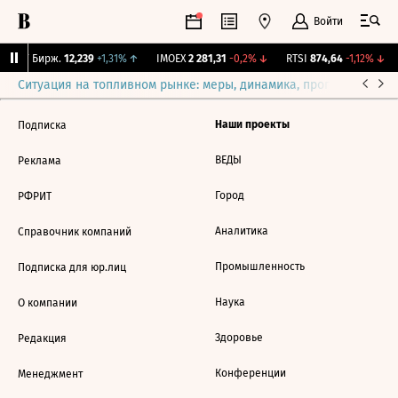
Войти
CNY Бирж.
12,239
+1,31%
↑
IMOEX
2 281,31
-0,2%
↓
RTSI
874,64
-1,12%
↓
Ситуация на топливном рынке: меры, динамика, прогнозы
Выб
Наши проекты
Подписка
ВЕДЫ
Реклама
Город
РФРИТ
Аналитика
Справочник компаний
Промышленность
Подписка для юр.лиц
Наука
О компании
Здоровье
Редакция
Конференции
Менеджмент