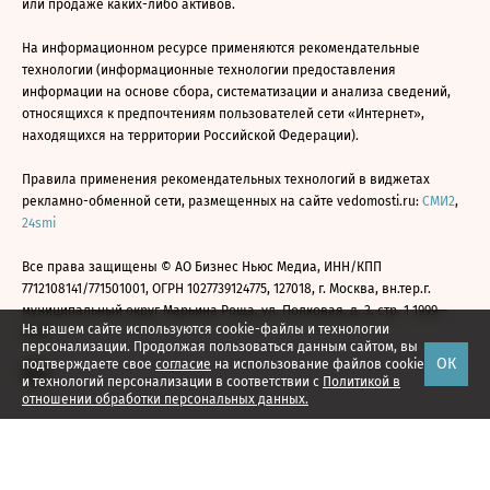
или продаже каких-либо активов.
На информационном ресурсе применяются рекомендательные
технологии (информационные технологии предоставления
информации на основе сбора, систематизации и анализа сведений,
относящихся к предпочтениям пользователей сети «Интернет»,
находящихся на территории Российской Федерации).
Правила применения рекомендательных технологий в виджетах
рекламно-обменной сети, размещенных на сайте vedomosti.ru:
СМИ2
,
24smi
Все права защищены © АО Бизнес Ньюс Медиа, ИНН/КПП
7712108141/771501001, ОГРН 1027739124775, 127018, г. Москва, вн.тер.г.
муниципальный округ Марьина Роща, ул. Полковая, д. 3, стр. 1 1999—
На нашем сайте используются cookie-файлы и технологии
2026
персонализации. Продолжая пользоваться данным сайтом, вы
ОК
подтверждаете свое
согласие
на использование файлов cookie
и технологий персонализации в соответствии с
Политикой в
отношении обработки персональных данных.