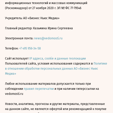
информационных технологий и массовых коммуникаций
(Роскомнадзор) от 27 ноября 2020 г. ЭЛ № ФС 77-79546
Учредитель: АО «Бизнес Ньюс Медиа»
Главный редактор: Казьмина Ирина Сергеевна
Электронная почта:
news@vedomosti.ru
Телефон:
+7 495 956-34-58
Сайт использует
IP адреса, cookie и данные геолокации
Пользователей сайта, условия использования содержатся в
Политике
в отношении обработки персональных данных АО «Бизнес Ньюс
Медиа»
Любое использование материалов допускается только при
соблюдении
правил перепечатки
и при наличии гиперссылки на
vedomosti.ru
Новости, аналитика, прогнозы и другие материалы, представленные
на данном сайте, не являются офертой или рекомендацией к покупке