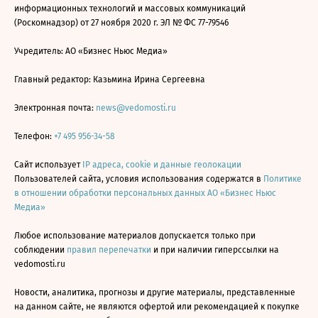
информационных технологий и массовых коммуникаций
(Роскомнадзор) от 27 ноября 2020 г. ЭЛ № ФС 77-79546
Учредитель: АО «Бизнес Ньюс Медиа»
Главный редактор: Казьмина Ирина Сергеевна
Электронная почта:
news@vedomosti.ru
Телефон:
+7 495 956-34-58
Сайт использует
IP адреса, cookie и данные геолокации
Пользователей сайта, условия использования содержатся в
Политике
в отношении обработки персональных данных АО «Бизнес Ньюс
Медиа»
Любое использование материалов допускается только при
соблюдении
правил перепечатки
и при наличии гиперссылки на
vedomosti.ru
Новости, аналитика, прогнозы и другие материалы, представленные
на данном сайте, не являются офертой или рекомендацией к покупке