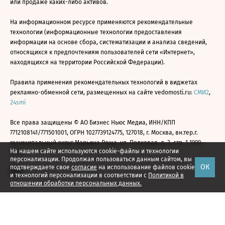
или продаже каких-либо активов.
На информационном ресурсе применяются рекомендательные
технологии (информационные технологии предоставления
информации на основе сбора, систематизации и анализа сведений,
относящихся к предпочтениям пользователей сети «Интернет»,
находящихся на территории Российской Федерации).
Правила применения рекомендательных технологий в виджетах
рекламно-обменной сети, размещенных на сайте vedomosti.ru:
СМИ2
,
24smi
Все права защищены © АО Бизнес Ньюс Медиа, ИНН/КПП
7712108141/771501001, ОГРН 1027739124775, 127018, г. Москва, вн.тер.г.
муниципальный округ Марьина Роща, ул. Полковая, д. 3, стр. 1 1999—
На нашем сайте используются cookie-файлы и технологии
2026
персонализации. Продолжая пользоваться данным сайтом, вы
ОК
подтверждаете свое
согласие
на использование файлов cookie
и технологий персонализации в соответствии с
Политикой в
отношении обработки персональных данных.