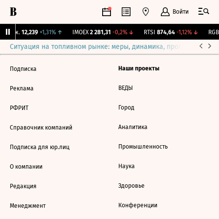
Войти
 Бирж.
12,239
+1,31%
↑
IMOEX
2 281,31
-0,2%
↓
RTSI
874,64
-1,12%
↓
RGBI
Ситуация на топливном рынке: меры, динамика, прогнозы
Выб
Наши проекты
Подписка
ВЕДЫ
Реклама
Город
РФРИТ
Аналитика
Справочник компаний
Промышленность
Подписка для юр.лиц
Наука
О компании
Здоровье
Редакция
Конференции
Менеджмент