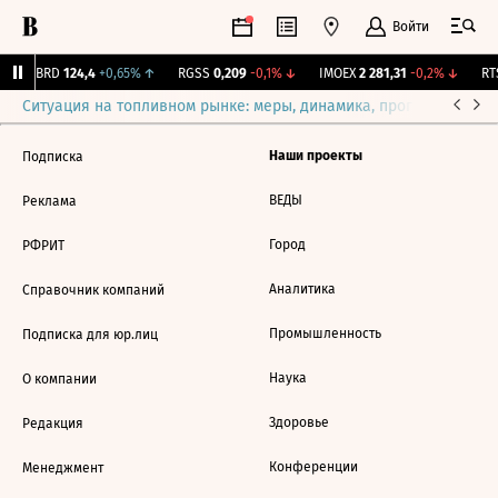
Войти
ABRD
124,4
+0,65%
↑
RGSS
0,209
-0,1%
↓
IMOEX
2 281,31
-0,2%
↓
RTS
Ситуация на топливном рынке: меры, динамика, прогнозы
Выб
Наши проекты
Подписка
ВЕДЫ
Реклама
Город
РФРИТ
Аналитика
Справочник компаний
Промышленность
Подписка для юр.лиц
Наука
О компании
Здоровье
Редакция
Конференции
Менеджмент