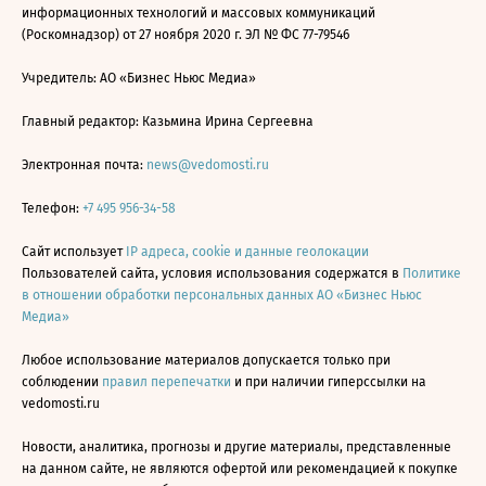
информационных технологий и массовых коммуникаций
(Роскомнадзор) от 27 ноября 2020 г. ЭЛ № ФС 77-79546
Учредитель: АО «Бизнес Ньюс Медиа»
Главный редактор: Казьмина Ирина Сергеевна
Электронная почта:
news@vedomosti.ru
Телефон:
+7 495 956-34-58
Сайт использует
IP адреса, cookie и данные геолокации
Пользователей сайта, условия использования содержатся в
Политике
в отношении обработки персональных данных АО «Бизнес Ньюс
Медиа»
Любое использование материалов допускается только при
соблюдении
правил перепечатки
и при наличии гиперссылки на
vedomosti.ru
Новости, аналитика, прогнозы и другие материалы, представленные
на данном сайте, не являются офертой или рекомендацией к покупке