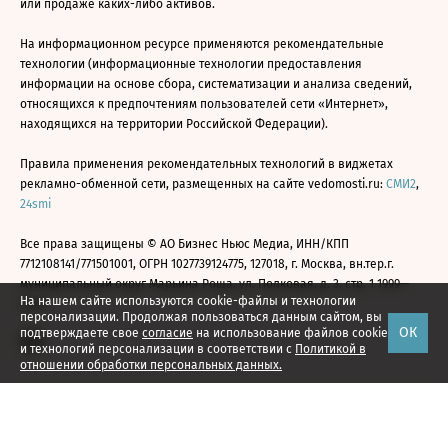
или продаже каких-либо активов.
На информационном ресурсе применяются рекомендательные
технологии (информационные технологии предоставления
информации на основе сбора, систематизации и анализа сведений,
относящихся к предпочтениям пользователей сети «Интернет»,
находящихся на территории Российской Федерации).
Правила применения рекомендательных технологий в виджетах
рекламно-обменной сети, размещенных на сайте vedomosti.ru:
СМИ2
,
24smi
Все права защищены © АО Бизнес Ньюс Медиа, ИНН/КПП
7712108141/771501001, ОГРН 1027739124775, 127018, г. Москва, вн.тер.г.
муниципальный округ Марьина Роща, ул. Полковая, д. 3, стр. 1 1999—
На нашем сайте используются cookie-файлы и технологии
2026
персонализации. Продолжая пользоваться данным сайтом, вы
ОК
подтверждаете свое
согласие
на использование файлов cookie
и технологий персонализации в соответствии с
Политикой в
отношении обработки персональных данных.