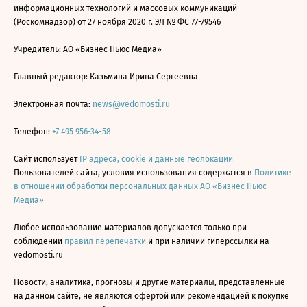
информационных технологий и массовых коммуникаций
(Роскомнадзор) от 27 ноября 2020 г. ЭЛ № ФС 77-79546
Учредитель: АО «Бизнес Ньюс Медиа»
Главный редактор: Казьмина Ирина Сергеевна
Электронная почта:
news@vedomosti.ru
Телефон:
+7 495 956-34-58
Сайт использует
IP адреса, cookie и данные геолокации
Пользователей сайта, условия использования содержатся в
Политике
в отношении обработки персональных данных АО «Бизнес Ньюс
Медиа»
Любое использование материалов допускается только при
соблюдении
правил перепечатки
и при наличии гиперссылки на
vedomosti.ru
Новости, аналитика, прогнозы и другие материалы, представленные
на данном сайте, не являются офертой или рекомендацией к покупке