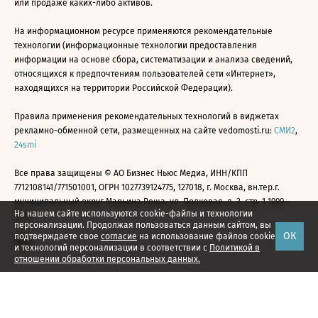
или продаже каких-либо активов.
На информационном ресурсе применяются рекомендательные
технологии (информационные технологии предоставления
информации на основе сбора, систематизации и анализа сведений,
относящихся к предпочтениям пользователей сети «Интернет»,
находящихся на территории Российской Федерации).
Правила применения рекомендательных технологий в виджетах
рекламно-обменной сети, размещенных на сайте vedomosti.ru:
СМИ2
,
24smi
Все права защищены © АО Бизнес Ньюс Медиа, ИНН/КПП
7712108141/771501001, ОГРН 1027739124775, 127018, г. Москва, вн.тер.г.
муниципальный округ Марьина Роща, ул. Полковая, д. 3, стр. 1 1999—
На нашем сайте используются cookie-файлы и технологии
2026
персонализации. Продолжая пользоваться данным сайтом, вы
ОК
подтверждаете свое
согласие
на использование файлов cookie
и технологий персонализации в соответствии с
Политикой в
отношении обработки персональных данных.