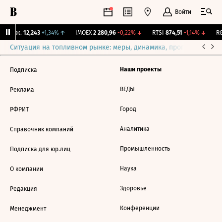
Войти
Y Бирж.
12,243
+1,34%
↑
IMOEX
2 280,96
-0,22%
↓
RTSI
874,51
-1,14%
↓
RG
Ситуация на топливном рынке: меры, динамика, прогнозы
Выб
Наши проекты
Подписка
ВЕДЫ
Реклама
Город
РФРИТ
Аналитика
Справочник компаний
Промышленность
Подписка для юр.лиц
Наука
О компании
Здоровье
Редакция
Конференции
Менеджмент