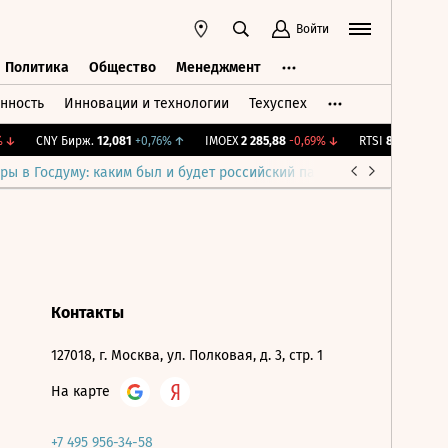
Войти
Политика
Общество
Менеджмент
нность
Инновации и технологии
Техуспех
ть
Политика
Общество
Менеджмент
↓
CNY Бирж.
12,081
+0,76%
↑
IMOEX
2 285,88
-0,69%
↓
RTSI
884,56
-1,27
ры в Госдуму: каким был и будет российский парламент
Война н
Контакты
127018, г. Москва, ул. Полковая, д. 3, стр. 1
На карте
+7 495 956-34-58