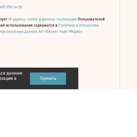
 495 956-34-58
ьзует
IP адреса, cookie и данные геолокации
Пользователей
овия использования содержатся в
Политике в отношении
персональных данных АО «Бизнес Ньюс Медиа»
ься данным
Принять
изации в