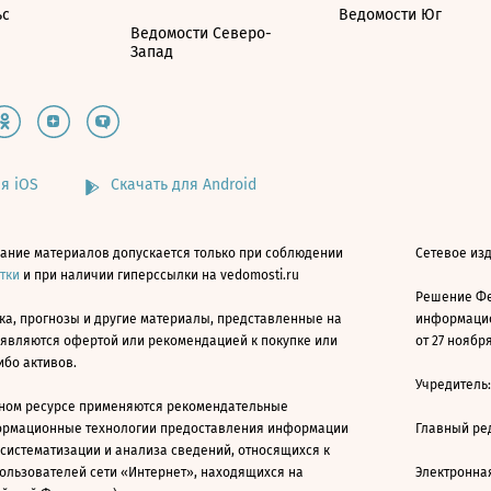
ьс
Ведомости Юг
Ведомости Северо-
Запад
я iOS
Скачать для Android
ание материалов допускается только при соблюдении
Сетевое изд
атки
и при наличии гиперссылки на vedomosti.ru
Решение Фе
ка, прогнозы и другие материалы, представленные на
информацио
 являются офертой или рекомендацией к покупке или
от 27 ноября
ибо активов.
Учредитель
ном ресурсе применяются рекомендательные
ормационные технологии предоставления информации
Главный ре
 систематизации и анализа сведений, относящихся к
ользователей сети «Интернет», находящихся на
Электронна