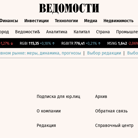
Финансы
Инвестиции
Технологии
Медиа
Недвижимость
ород
Ведомости&
Аналитика
Капитал
Страна
Промышле
а
Финансы
Инвестиции
Технологии
Медиа
Недвижимос
,27%
↓
RGBI
115,35
+0,18%
↑
RGBITR
776,41
+0,21%
↑
MSNG
1,642
-2,06%
ивном рынке: меры, динамика, прогнозы
Выбор редакции
Выбо
Подписка для юр.лиц
Архив
О компании
Обратная связь
Редакция
Справочный центр