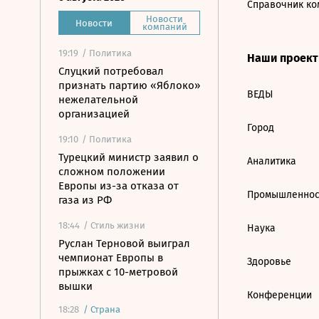
Справочник ко
Новости
Новости
компаний
19:19
/ Политика
Наши проек
Слуцкий потребовал
признать партию «Яблоко»
ВЕДЫ
нежелательной
организацией
Город
19:10
/ Политика
Турецкий министр заявил о
Аналитика
сложном положении
Европы из-за отказа от
Промышленнос
газа из РФ
18:44
/ Стиль жизни
Наука
Руслан Терновой выиграл
чемпионат Европы в
Здоровье
прыжках с 10-метровой
вышки
Конференции
18:28
/
Страна