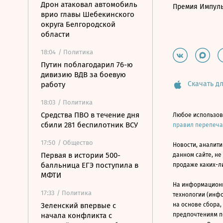
Дрон атаковал автомобиль
Премия Импул
врио главы Шебекинского
округа Белгородской
области
18:04
/ Политика
Путин поблагодарил 76-ю
дивизию ВДВ за боевую
Скачать дл
работу
18:03
/ Политика
Средства ПВО в течение дня
Любое использов
сбили 281 беспилотник ВСУ
правил перепеч
17:50
/ Общество
Новости, аналити
Первая в истории 500-
данном сайте, не
балльница ЕГЭ поступила в
продаже каких-л
МФТИ
На информацион
17:33
/ Политика
технологии (инф
Зеленский впервые с
на основе сбора,
начала конфликта с
предпочтениям п