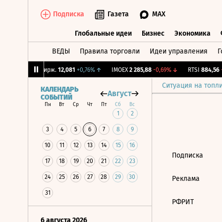
Подписка
Газета
MAX
Глобальные идеи
Бизнес
Экономика
ВЕДЫ
Правила торговли
Идеи управления
Г
Глобальные идеи
Бизнес
Экономик
06%
↓
CNY Бирж.
12,081
+0,76%
↑
IMOEX
2 285,88
-0,69%
↓
RTSI
884,56
-1
Ситуация на топл
КАЛЕНДАРЬ
Август
СОБЫТИЙ
Пн
Вт
Ср
Чт
Пт
Сб
Вс
1
2
3
4
5
6
7
8
9
10
11
12
13
14
15
16
Подписка
17
18
19
20
21
22
23
24
25
26
27
28
29
30
Реклама
31
РФРИТ
6 августа 2026