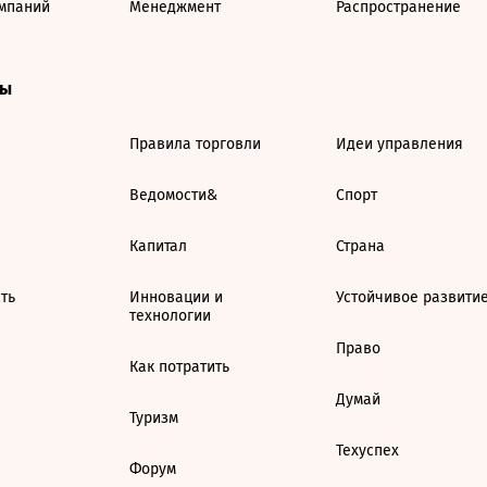
мпаний
Менеджмент
Распространение
ты
Правила торговли
Идеи управления
Ведомости&
Спорт
Капитал
Страна
ть
Инновации и
Устойчивое развити
технологии
Право
Как потратить
Думай
Туризм
Техуспех
Форум