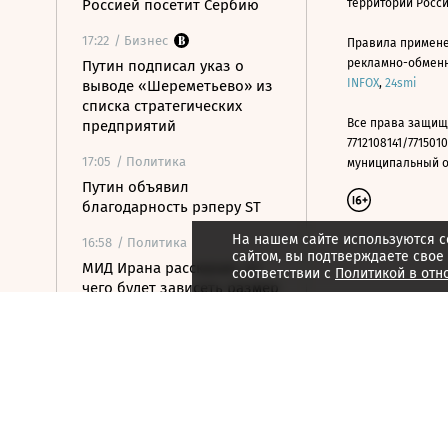
Россией посетит Сербию
территории Росс
17:22
/ Бизнес
Правила примене
рекламно-обменно
Путин подписал указ о
INFOX
,
24smi
выводе «Шереметьево» из
списка стратегических
Все права защищ
предприятий
7712108141/7715010
17:05
/ Политика
муниципальный окр
Путин объявил
благодарность рэперу ST
На нашем сайте используются c
16:58
/ Политика
сайтом, вы подтверждаете свое
МИД Ирана рассказал, от
соответствии с
Политикой в отн
чего будет зависеть размер
сбора за проход через
Ормуз
16:46
/ Политика
Соглашение о свободной
торговле между ЕАЭС и ОАЭ
вступит в силу 6 октября