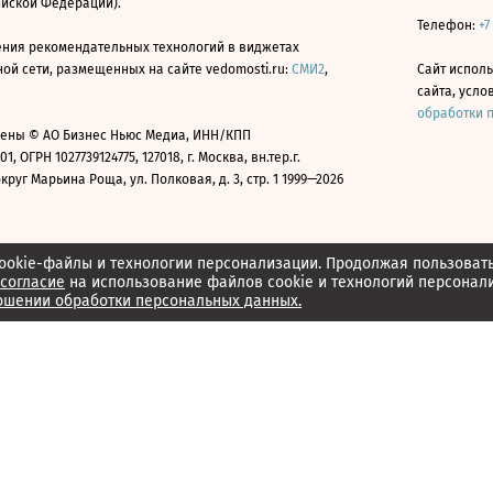
ийской Федерации).
Телефон:
+7
ния рекомендательных технологий в виджетах
й сети, размещенных на сайте vedomosti.ru:
СМИ2
,
Сайт испол
сайта, усл
обработки 
ены © АО Бизнес Ньюс Медиа, ИНН/КПП
01, ОГРН 1027739124775, 127018, г. Москва, вн.тер.г.
уг Марьина Роща, ул. Полковая, д. 3, стр. 1 1999—2026
ookie-файлы и технологии персонализации. Продолжая пользоват
согласие
на использование файлов cookie и технологий персонал
ошении обработки персональных данных.