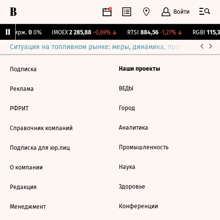
Войти
NY Бирж.
0
0%
IMOEX
2 285,88
-0,69%
↓
RTSI
884,56
-1,27%
↓
RGBI
115,3
Ситуация на топливном рынке: меры, динамика, прогнозы
Выб
Наши проекты
Подписка
ВЕДЫ
Реклама
Город
РФРИТ
Аналитика
Справочник компаний
Промышленность
Подписка для юр.лиц
Наука
О компании
Здоровье
Редакция
Конференции
Менеджмент