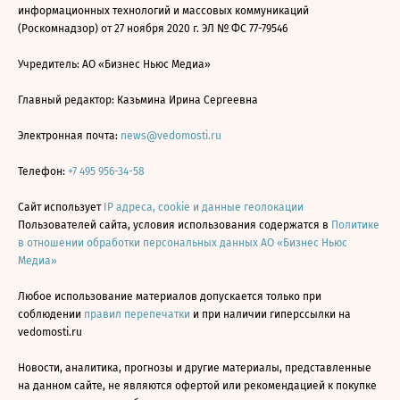
информационных технологий и массовых коммуникаций
(Роскомнадзор) от 27 ноября 2020 г. ЭЛ № ФС 77-79546
Учредитель: АО «Бизнес Ньюс Медиа»
Главный редактор: Казьмина Ирина Сергеевна
Электронная почта:
news@vedomosti.ru
Телефон:
+7 495 956-34-58
Сайт использует
IP адреса, cookie и данные геолокации
Пользователей сайта, условия использования содержатся в
Политике
в отношении обработки персональных данных АО «Бизнес Ньюс
Медиа»
Любое использование материалов допускается только при
соблюдении
правил перепечатки
и при наличии гиперссылки на
vedomosti.ru
Новости, аналитика, прогнозы и другие материалы, представленные
на данном сайте, не являются офертой или рекомендацией к покупке