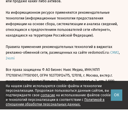
или продаже каких-либо активов.
На информационном ресурсе применяются рекомендательные
технологии (информационные технологии предоставления
информации на основе сбора, систематизации и анализа сведений,
относящихся к предпочтениям пользователей сети «Интернет»,
находящихся на территории Российской Федерации).
Правила применения рекомендательных технологий в виджетах
рекламно-обменной сети, размещенных на сайте vedomosti.ru:
СМИ2
,
24smi
Все права защищены © АО Бизнес Ньюс Медиа, ИНН/КПП
7712108141/771501001, ОГРН 1027739124775, 127018, г. Москва, вн.тер.г.
муниципальный округ Марьина Роща, ул. Полковая, д. 3, стр. 1 1999—
На нашем сайте используются cookie-файлы и технологии
2026
персонализации. Продолжая пользоваться данным сайтом, вы
ОК
подтверждаете свое
согласие
на использование файлов cookie
и технологий персонализации в соответствии с
Политикой в
отношении обработки персональных данных.