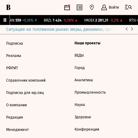
Войти
AVAN
559
+0,18%
↑
BRZL
1 424
-0,56%
↓
IMOEX
2 281,31
-0,2%
↓
RTSI
8
Ситуация на топливном рынке: меры, динамика, прогнозы
Выб
Наши проекты
Подписка
ВЕДЫ
Реклама
Город
РФРИТ
Аналитика
Справочник компаний
Промышленность
Подписка для юр.лиц
Наука
О компании
Здоровье
Редакция
Конференции
Менеджмент