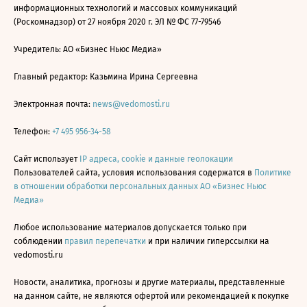
информационных технологий и массовых коммуникаций
(Роскомнадзор) от 27 ноября 2020 г. ЭЛ № ФС 77-79546
Учредитель: АО «Бизнес Ньюс Медиа»
Главный редактор: Казьмина Ирина Сергеевна
Электронная почта:
news@vedomosti.ru
Телефон:
+7 495 956-34-58
Сайт использует
IP адреса, cookie и данные геолокации
Пользователей сайта, условия использования содержатся в
Политике
в отношении обработки персональных данных АО «Бизнес Ньюс
Медиа»
Любое использование материалов допускается только при
соблюдении
правил перепечатки
и при наличии гиперссылки на
vedomosti.ru
Новости, аналитика, прогнозы и другие материалы, представленные
на данном сайте, не являются офертой или рекомендацией к покупке