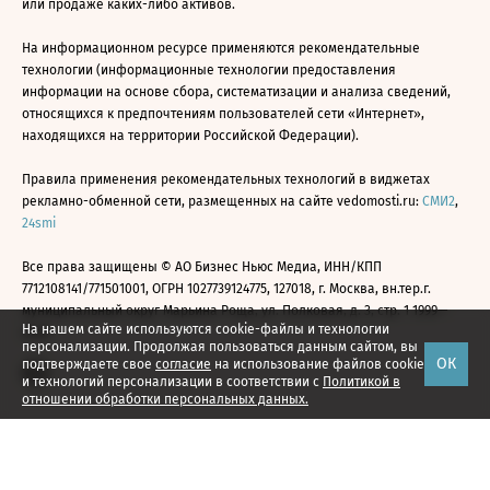
или продаже каких-либо активов.
На информационном ресурсе применяются рекомендательные
технологии (информационные технологии предоставления
информации на основе сбора, систематизации и анализа сведений,
относящихся к предпочтениям пользователей сети «Интернет»,
находящихся на территории Российской Федерации).
Правила применения рекомендательных технологий в виджетах
рекламно-обменной сети, размещенных на сайте vedomosti.ru:
СМИ2
,
24smi
Все права защищены © АО Бизнес Ньюс Медиа, ИНН/КПП
7712108141/771501001, ОГРН 1027739124775, 127018, г. Москва, вн.тер.г.
муниципальный округ Марьина Роща, ул. Полковая, д. 3, стр. 1 1999—
На нашем сайте используются cookie-файлы и технологии
2026
персонализации. Продолжая пользоваться данным сайтом, вы
ОК
подтверждаете свое
согласие
на использование файлов cookie
и технологий персонализации в соответствии с
Политикой в
отношении обработки персональных данных.