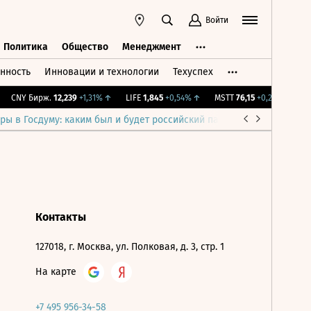
Войти
Политика
Общество
Менеджмент
нность
Инновации и технологии
Техуспех
ть
Политика
Общество
Менеджмент
CNY Бирж.
12,239
+1,31%
↑
LIFE
1,845
+0,54%
↑
MSTT
76,15
+0,2%
↑
IMO
ры в Госдуму: каким был и будет российский парламент
Война н
Контакты
127018, г. Москва, ул. Полковая, д. 3, стр. 1
На карте
+7 495 956-34-58