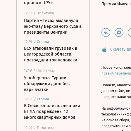
органом ЦРУ»
Премия Импул
12:53
/ Политика
Партия «Тиса» выдвинула
экс-главу Верховного суда в
президенты Венгрии
12:29
/
Страна
ВСУ атаковали грузовик в
Скачать дл
Белгородской области,
пострадали три человека
Любое использов
12:19
/ Политика
правил перепеч
У побережья Турции
обнаружили дрон без
Новости, аналити
взрывчатки
данном сайте, не
продаже каких-л
12:03
/
Страна
В Севастополе после атаки
На информацион
БПЛА повреждены 12
технологии (инф
многоквартирных домов
на основе сбора,
предпочтениям п
11:49
/ Политика