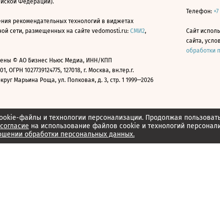
ийской Федерации).
Телефон:
+7
ния рекомендательных технологий в виджетах
й сети, размещенных на сайте vedomosti.ru:
СМИ2
,
Сайт испол
сайта, усл
обработки 
ены © АО Бизнес Ньюс Медиа, ИНН/КПП
01, ОГРН 1027739124775, 127018, г. Москва, вн.тер.г.
уг Марьина Роща, ул. Полковая, д. 3, стр. 1 1999—2026
ookie-файлы и технологии персонализации. Продолжая пользоват
согласие
на использование файлов cookie и технологий персонал
ошении обработки персональных данных.