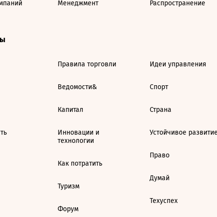
мпаний
Менеджмент
Распространение
ты
Правила торговли
Идеи управления
Ведомости&
Спорт
Капитал
Страна
ть
Инновации и
Устойчивое развити
технологии
Право
Как потратить
Думай
Туризм
Техуспех
Форум