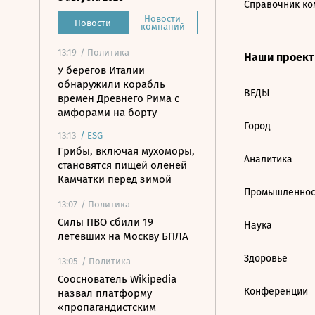
Справочник ко
Новости
Новости
компаний
13:19
/ Политика
Наши проек
У берегов Италии
обнаружили корабль
ВЕДЫ
времен Древнего Рима с
амфорами на борту
Город
13:13
/
ESG
Грибы, включая мухоморы,
Аналитика
становятся пищей оленей
Камчатки перед зимой
Промышленнос
13:07
/ Политика
Силы ПВО сбили 19
Наука
летевших на Москву БПЛА
Здоровье
13:05
/ Политика
Сооснователь Wikipedia
Конференции
назвал платформу
«пропагандистским