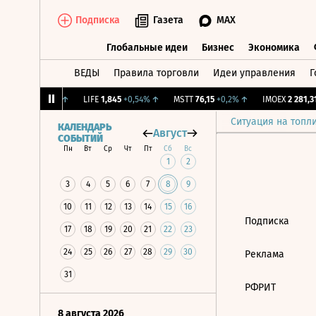
Подписка
Газета
MAX
Глобальные идеи
Бизнес
Экономика
ВЕДЫ
Правила торговли
Идеи управления
Г
Глобальные идеи
Бизнес
Экономик
.
12,239
+1,31%
↑
LIFE
1,845
+0,54%
↑
MSTT
76,15
+0,2%
↑
IMOEX
2 281,31
Ситуация на топл
КАЛЕНДАРЬ
Август
СОБЫТИЙ
Пн
Вт
Ср
Чт
Пт
Сб
Вс
1
2
3
4
5
6
7
8
9
10
11
12
13
14
15
16
Подписка
17
18
19
20
21
22
23
24
25
26
27
28
29
30
Реклама
31
РФРИТ
8 августа 2026