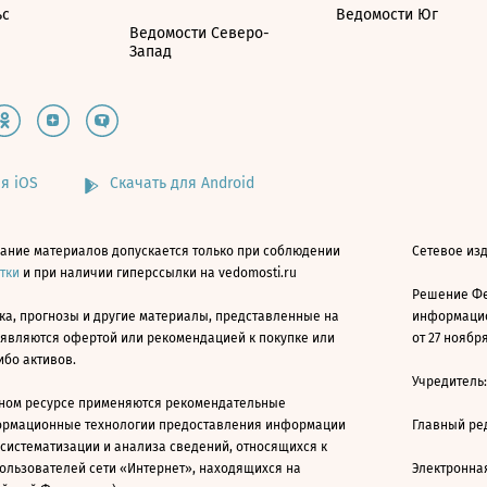
ьс
Ведомости Юг
Ведомости Северо-
Запад
я iOS
Скачать для Android
ание материалов допускается только при соблюдении
Сетевое изд
атки
и при наличии гиперссылки на vedomosti.ru
Решение Фе
ка, прогнозы и другие материалы, представленные на
информацио
 являются офертой или рекомендацией к покупке или
от 27 ноября
ибо активов.
Учредитель
ном ресурсе применяются рекомендательные
ормационные технологии предоставления информации
Главный ре
 систематизации и анализа сведений, относящихся к
ользователей сети «Интернет», находящихся на
Электронна