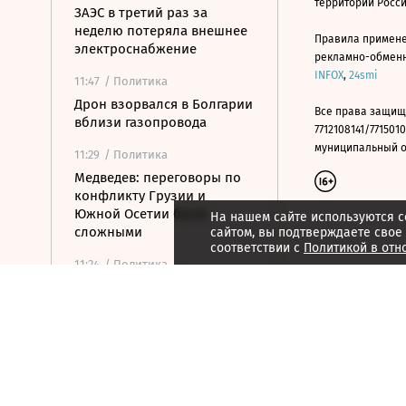
территории Росс
ЗАЭС в третий раз за
неделю потеряла внешнее
Правила примене
электроснабжение
рекламно-обменно
INFOX
,
24smi
11:47
/ Политика
Дрон взорвался в Болгарии
Все права защищ
вблизи газопровода
7712108141/7715010
муниципальный окр
11:29
/ Политика
Медведев: переговоры по
конфликту Грузии и
Южной Осетии были
На нашем сайте используются c
сложными
сайтом, вы подтверждаете свое
соответствии с
Политикой в отн
11:24
/ Политика
Index: Сийярто
заподозрили во
взяточничестве
11:09
/ Политика
Турция ограничила проход
судов в Черное море через