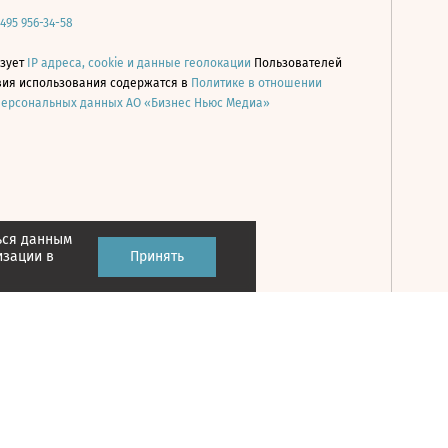
 495 956-34-58
ьзует
IP адреса, cookie и данные геолокации
Пользователей
овия использования содержатся в
Политике в отношении
персональных данных АО «Бизнес Ньюс Медиа»
ься данным
Принять
изации в