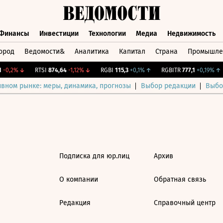
Финансы
Инвестиции
Технологии
Медиа
Недвижимость
ород
Ведомости&
Аналитика
Капитал
Страна
Промышле
а
Финансы
Инвестиции
Технологии
Медиа
Недвижимос
-0,2%
↓
RTSI
874,64
-1,12%
↓
RGBI
115,3
+0,1%
↑
RGBITR
777,1
+0,19%
↑
ивном рынке: меры, динамика, прогнозы
Выбор редакции
Выбо
Подписка для юр.лиц
Архив
О компании
Обратная связь
Редакция
Справочный центр